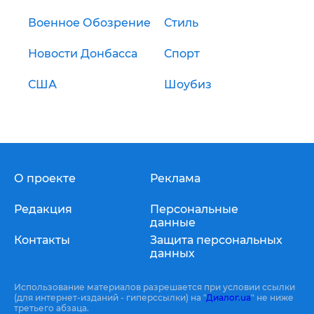
Военное Обозрение
Стиль
Новости Донбасса
Спорт
США
Шоубиз
О проекте
Реклама
Редакция
Персональные
данные
Контакты
Защита персональных
данных
Использование материалов разрешается при условии ссылки
(для интернет-изданий - гиперссылки) на "
Диалог.ua
" не ниже
третьего абзаца.