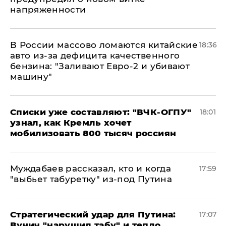
напряженности
В России массово ломаются китайские
18:36
авто из-за дефицита качественного
бензина: "Заливают Евро-2 и убивают
машину"
Списки уже составляют: "ВЧК-ОГПУ"
18:01
узнал, как Кремль хочет
мобилизовать 800 тысяч россиян
Муждабаев рассказал, кто и когда
17:59
"выбьет табуретку" из-под Путина
Стратегический удар для Путина:
17:07
Вучич "нарушил табу" и тепло