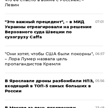
Левин
"Это важный прецедент", – в МИД
07:01
Украины отреагировали на решение
Верховного суда Швеции по
сухогрузу Caffa
"Они хотят, чтобы США были покорны",
06:57
– Лора Лумер назвала цель
пропагандистов Кремля
В Ярославле дроны разбомбили НПЗ,
05:56
входящий в ТОП-5 самых больших в
России
В Москве за день похоронили
23:49