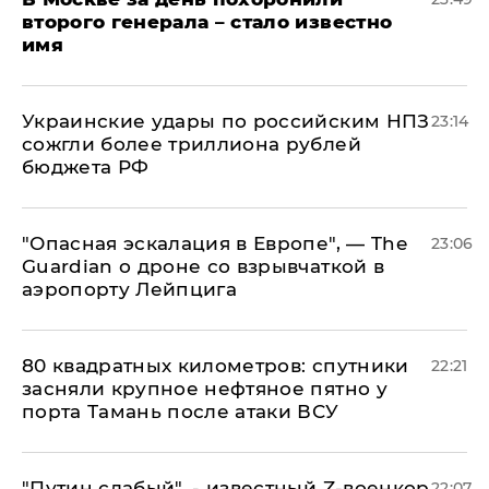
второго генерала – стало известно
имя
Украинские удары по российским НПЗ
23:14
сожгли более триллиона рублей
бюджета РФ
"Опасная эскалация в Европе", — The
23:06
Guardian о дроне со взрывчаткой в
аэропорту Лейпцига
80 квадратных километров: спутники
22:21
засняли крупное нефтяное пятно у
порта Тамань после атаки ВСУ
​"Путин слабый", - известный Z-военкор
22:07