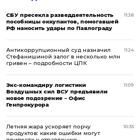
СБУ пресекла разведдеятельность
11:38
пособницы оккупантов, помогавшей
РФ наносить удары по Павлограду
Антикоррупционный суд назначил
11:24
Стефанишиной залог в несколько млн
гривен – подробности ЦПК
Экс-командиру логистики
11:09
Воздушных сил ВСУ предъявили
новое подозрение – Офис
Генпрокурора
Летняя жара ускоряет порчу
10:35
продуктов: какие ошибки могут
привести к отравлению –