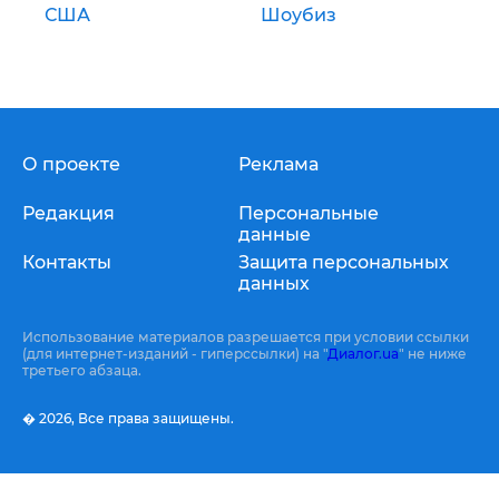
США
Шоубиз
О проекте
Реклама
Редакция
Персональные
данные
Контакты
Защита персональных
данных
Использование материалов разрешается при условии ссылки
(для интернет-изданий - гиперссылки) на "
Диалог.ua
" не ниже
третьего абзаца.
� 2026,
Все права защищены.