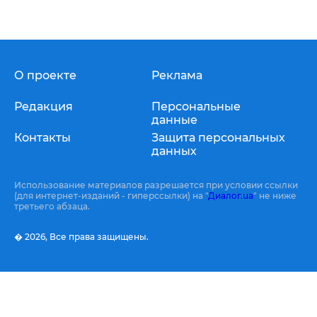
О проекте
Реклама
Редакция
Персональные
данные
Контакты
Защита персональных
данных
Использование материалов разрешается при условии ссылки
(для интернет-изданий - гиперссылки) на "
Диалог.ua
" не ниже
третьего абзаца.
� 2026,
Все права защищены.