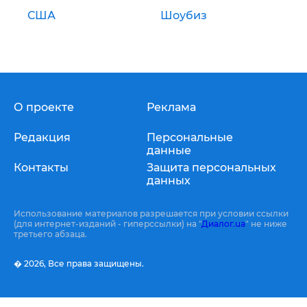
США
Шоубиз
О проекте
Реклама
Редакция
Персональные
данные
Контакты
Защита персональных
данных
Использование материалов разрешается при условии ссылки
(для интернет-изданий - гиперссылки) на "
Диалог.ua
" не ниже
третьего абзаца.
� 2026,
Все права защищены.