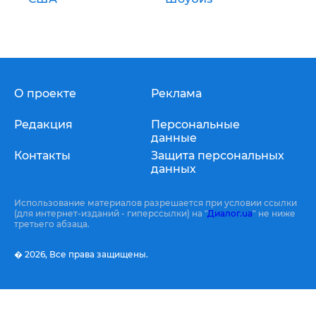
О проекте
Реклама
Редакция
Персональные
данные
Контакты
Защита персональных
данных
Использование материалов разрешается при условии ссылки
(для интернет-изданий - гиперссылки) на "
Диалог.ua
" не ниже
третьего абзаца.
� 2026,
Все права защищены.