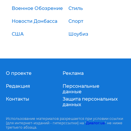
Военное Обозрение
Стиль
Новости Донбасса
Спорт
США
Шоубиз
О проекте
Реклама
Редакция
Персональные
данные
Контакты
Защита персональных
данных
Использование материалов разрешается при условии ссылки
(для интернет-изданий - гиперссылки) на "
Диалог.ua
" не ниже
третьего абзаца.