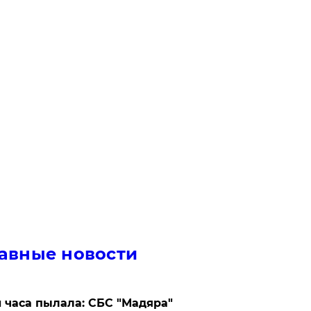
авные новости
 часа пылала: СБС "Мадяра"