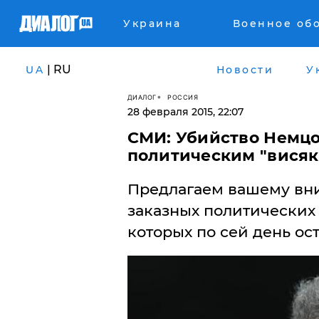
Украина
Военное об
| RU
UA
Новости
У
ДИАЛОГ
РОССИЯ
28 февраля 2015, 22:07
СМИ: Убийство Немцо
политическим "висяк
Предлагаем вашему вн
заказных политических 
которых по сей день ос