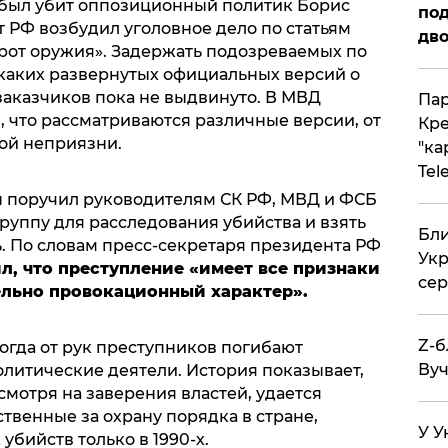
е был убит оппозиционный политик Борис
под
 РФ возбудил уголовное дело по статьям
дво
рот оружия». Задержать подозреваемых по
икаких развернутых официальных версий о
заказчиков пока не выдвинуто. В МВД
Пар
 что рассматриваются различные версии, от
Кре
ой неприязни.
"ка
Tel
 поручил руководителям СК РФ, МВД и ФСБ
руппу для расследования убийства и взять
Бли
. По словам пресс-секретаря президента РФ
Укр
л, что преступление «имеет все признаки
сер
ельно провокационный характер».
Z-б
когда от рук преступников погибают
Вуч
литические деятели. История показывает,
смотря на заверения властей, удается
тственные за охрану порядка в стране,
У У
убийств только в 1990-х.