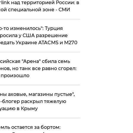
rlink над территорией России: в
ой специальной зоне - СМИ
то-то изменилось": Турция
росила у США разрешение
едать Украине ATACMS и M270
ссийская "Арена" сбила семь
нов, но танк все равно сгорел:
 произошло
ены аховые, магазины пустые",
-блогер раскрыл тяжелую
уацию в Крыму
емль остается за бортом: