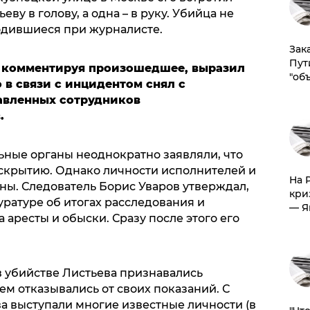
ву в голову, а одна – в руку. Убийца не
ходившиеся при журналисте.
Зак
Пут
, комментируя произошедшее, выразил
"об
 в связи с инцидентом снял с
авленных сотрудников
.
ные органы неоднократно заявляли, что
аскрытию. Однако личности исполнителей и
На 
аны. Следователь Борис Уваров утверждал,
кри
ратуре об итогах расследования и
— Я
 аресты и обыски. Сразу после этого его
 убийстве Листьева признавались
ем отказывались от своих показаний. С
а выступали многие известные личности (в