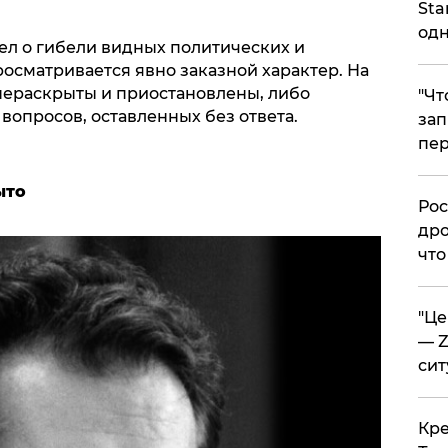
Sta
одн
л о гибели видных политических и
осматривается явно заказной характер. На
нераскрыты и приостановлены, либо
​"Ч
вопросов, оставленных без ответа.
зап
пер
ыто
​Ро
дро
что
​"Ц
— Z
сит
​Кр