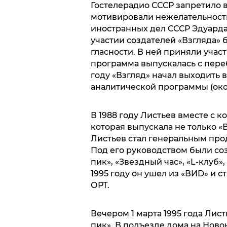
Гостелерадио СССР запретило в
мотивировали нежелательност
иностранных дел СССР Эдуарда 
участии создателей «Взгляда»
гласности. В ней приняли участ
программа выпускалась с пере
году «Взгляд» начал выходить
аналитической программы (окон
В 1988 году Листьев вместе с 
которая выпускала не только «В
Листьев стал генеральным прод
Под его руководством были соз
пик», «Звездный час», «L-клуб
1995 году он ушел из «ВИD» и 
ОРТ.
Вечером 1 марта 1995 года Лис
пик». В подъезде дома на Ново