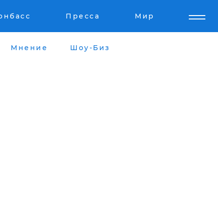
онбасс
Пресса
Мир
Мнение
Шоу-Биз