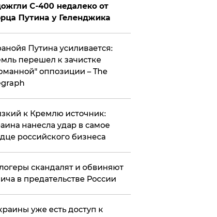
ожгли С-400 недалеко от
рца Путина у Геленджика
анойя Путина усиливается:
мль перешел к зачистке
рманной" оппозиции – The
egraph
зкий к Кремлю источник:
аина нанесла удар в самое
дце российского бизнеса
логеры скандалят и обвиняют
ича в предательстве России
краины уже есть доступ к