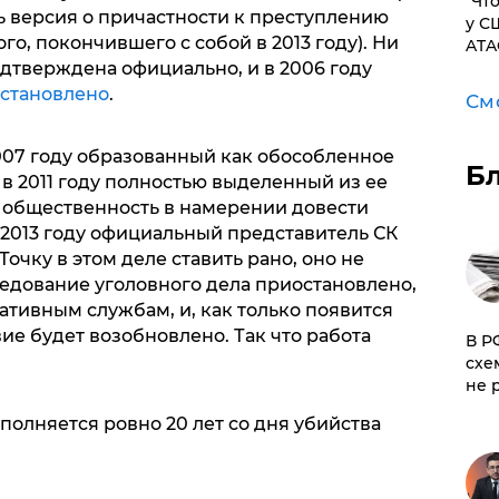
​"Ч
ь версия о причастности к преступлению
у С
о, покончившего с собой в 2013 году). Ни
ATA
одтверждена официально, и в 2006 году
становлено
.
См
007 году образованный как обособленное
Б
в 2011 году полностью выделенный из ее
л общественность в намерении довести
в 2013 году официальный представитель СК
очку в этом деле ставить рано, оно не
дование уголовного дела приостановлено,
тивным службам, и, как только появится
е будет возобновлено. Так что работа
​В 
схе
не 
исполняется ровно 20 лет со дня убийства