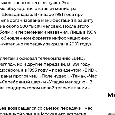
ыход новогоднего выпуска. Это
ью обсуждения отставки министра
Шеварднадзе. В январе 1991 года при
 была организована манифестация в защиту
ие около 500 тысяч человек. После этого
боями и переменами названия. Лишь в 1994
 в обновленном формате информационно-
чательно передачу закрыли в 2001 году).
коллегами основал телекомпанию «ВИD»,
згляд», но и другие передачи. В 1991 году
юсером, а в 1993 году – президентом «ВИD».
даны программы «Поле чудес», «Тема», «Час
», «Серебряный шар» и «Угадай мелодию». В
стал гендиректором новой телекомпании –
М
тьев возвращался со съемок передачи «Час
кузнецкой улице в Москве его встретил