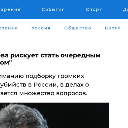
озрение
События
Спорт
Д
краина
россия
Общество
Блоги
ва рискует стать очередным
ом"
иманию подборку громких
убийств в России, в делах о
тается множество вопросов.