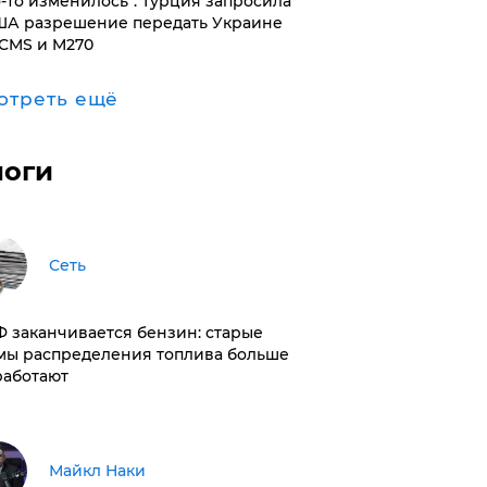
то-то изменилось": Турция запросила
ША разрешение передать Украине
CMS и M270
отреть ещё
логи
Сеть
РФ заканчивается бензин: старые
мы распределения топлива больше
работают
Майкл Наки