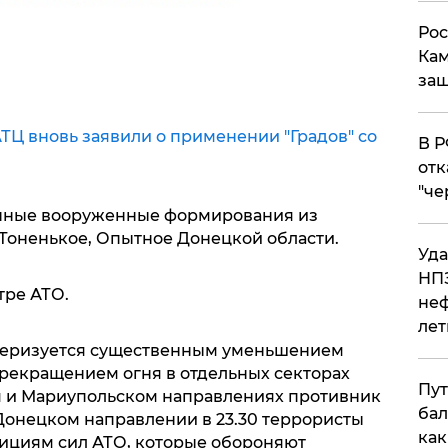
Рос
Кам
защ
АТЦ вновь заявили о применении "Градов" со
​В 
отк
"че
онные вооруженные формирования из
 Тоненькое, Опытное Донецкой области.
Уда
НПЗ
тре АТО.
неф
лет
актеризуется существенным уменьшением
прекращением огня в отдельных секторах
Пут
ом и Мариупольском направлениях противник
бал
Донецком направлении в 23.30 террористы
как
ициям сил АТО, которые обороняют