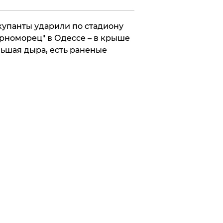
упанты ударили по стадиону
рноморец" в Одессе – в крыше
ьшая дыра, есть раненые