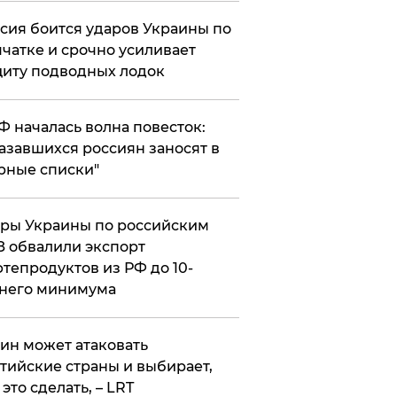
сия боится ударов Украины по
чатке и срочно усиливает
иту подводных лодок
РФ началась волна повесток:
азавшихся россиян заносят в
рные списки"
ры Украины по российским
 обвалили экспорт
тепродуктов из РФ до 10-
него минимума
ин может атаковать
тийские страны и выбирает,
 это сделать, – LRT