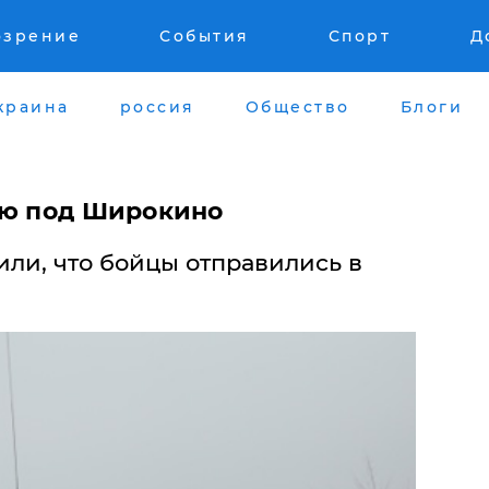
озрение
События
Спорт
Д
краина
россия
Общество
Блоги
ию под Широкино
вили, что бойцы отправились в