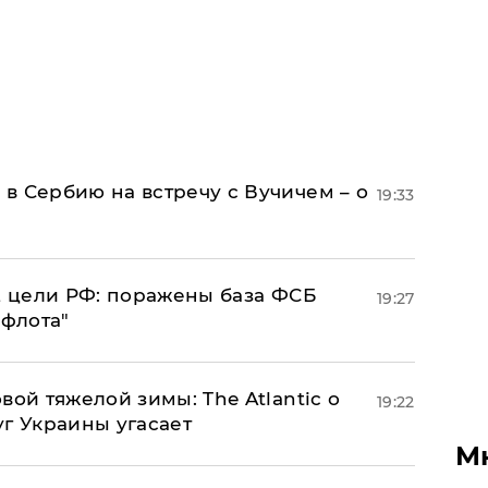
в Сербию на встречу с Вучичем – о
19:33
2 цели РФ: поражены база ФСБ
19:27
 флота"
вой тяжелой зимы: The Atlantic о
19:22
г Украины угасает
М