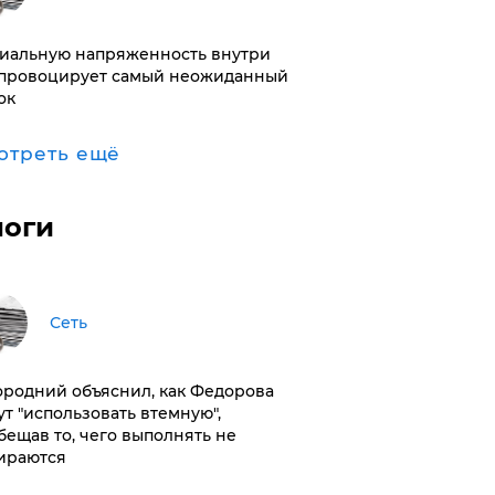
иальную напряженность внутри
провоцирует самый неожиданный
ок
отреть ещё
логи
Сеть
ородний объяснил, как Федорова
ут "использовать втемную",
бещав то, чего выполнять не
ираются