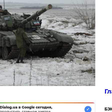
Гл
Dialog.ua в Google сегодня,
​БЭ
✓
пропустить главное завтра.