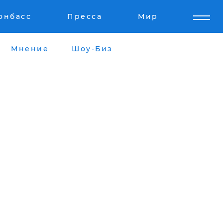
онбасс
Пресса
Мир
Мнение
Шоу-Биз