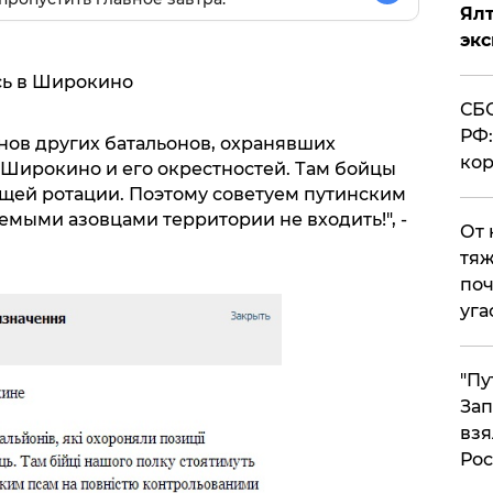
Ял
эк
сь в Широкино
СБС
РФ:
нов других батальонов, охранявших
кор
Широкино и его окрестностей. Там бойцы
ющей ротации. Поэтому советуем путинским
мыми азовцами территории не входить!", -
От 
тяж
поч
уга
"Пу
Зап
взя
Рос