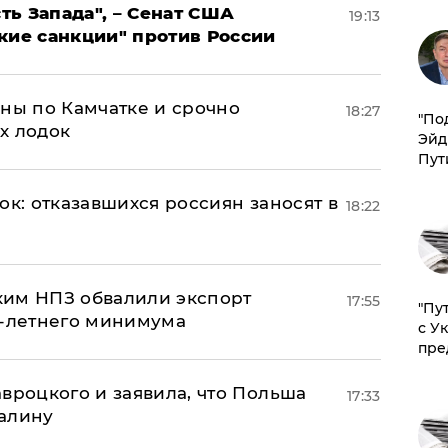
ь Запада", – Сенат США
19:13
кие санкции" против России
ины по Камчатке и срочно
18:27
​"По
х лодок
Эйд
Пут
ок: отказавшихся россиян заносят в
18:22
ким НПЗ обвалили экспорт
17:55
"Пу
0-летнего минимума
с У
пре
авроцкого и заявила, что Польша
17:33
алину