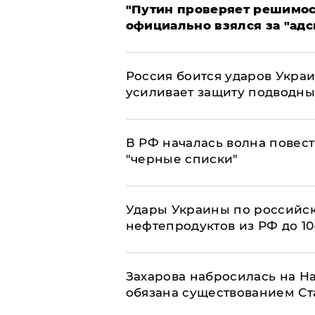
"Путин проверяет решимост
официально взялся за "адс
Россия боится ударов Укра
усиливает защиту подводны
​В РФ началась волна повест
"черные списки"
Удары Украины по российс
нефтепродуктов из РФ до 1
​Захарова набросилась на Н
обязана существованием Ст