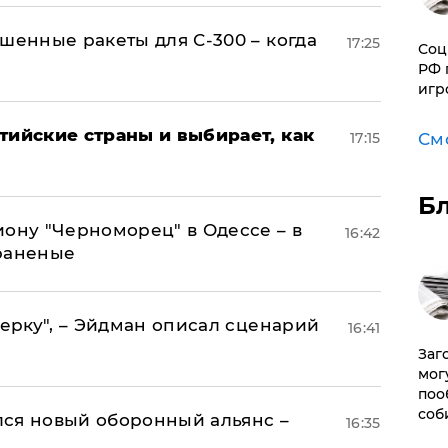
шенные ракеты для С-300 – когда
17:25
Соц
РФ 
игр
тийские страны и выбирает, как
17:15
См
Б
иону "Черноморец" в Одессе – в
16:42
раненые
керку", – Эйдман описал сценарий
16:41
Заг
мог
поо
соб
ся новый оборонный альянс –
16:35