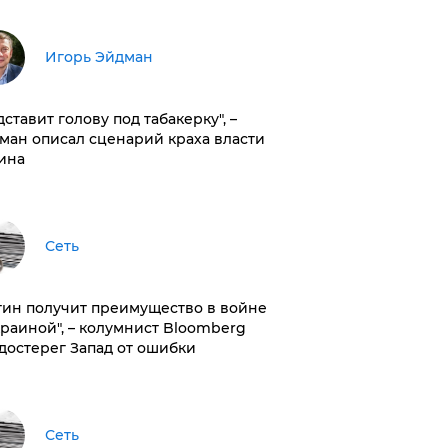
Игорь Эйдман
дставит голову под табакерку", –
ман описал сценарий краха власти
ина
Сеть
тин получит преимущество в войне
краиной", – колумнист Bloomberg
достерег Запад от ошибки
Сеть