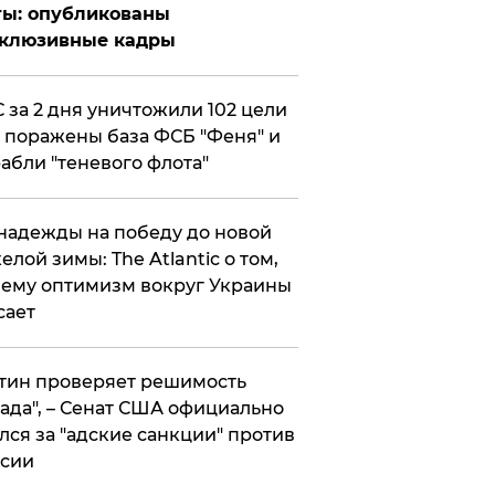
ты: опубликованы
склюзивные кадры
 за 2 дня уничтожили 102 цели
 поражены база ФСБ "Феня" и
абли "теневого флота"
надежды на победу до новой
елой зимы: The Atlantic о том,
ему оптимизм вокруг Украины
сает
тин проверяет решимость
ада", – Сенат США официально
лся за "адские санкции" против
сии