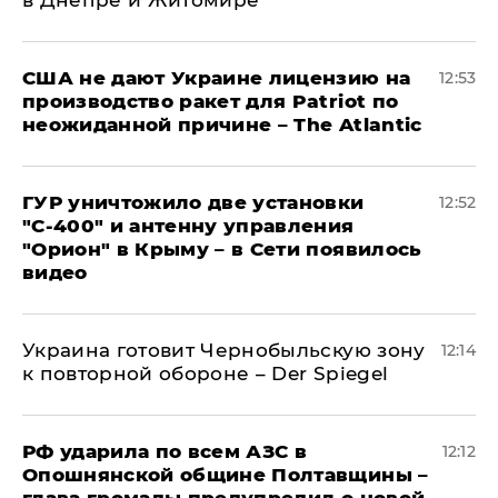
в Днепре и Житомире
США не дают Украине лицензию на
12:53
производство ракет для Patriot по
неожиданной причине – The Atlantic
ГУР уничтожило две установки
12:52
"С‑400" и антенну управления
"Орион" в Крыму – в Сети появилось
видео
Украина готовит Чернобыльскую зону
12:14
к повторной обороне – Der Spiegel
РФ ударила по всем АЗС в
12:12
Опошнянской общине Полтавщины –