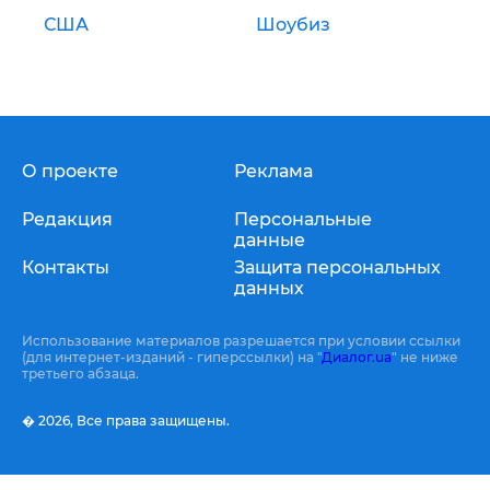
США
Шоубиз
О проекте
Реклама
Редакция
Персональные
данные
Контакты
Защита персональных
данных
Использование материалов разрешается при условии ссылки
(для интернет-изданий - гиперссылки) на "
Диалог.ua
" не ниже
третьего абзаца.
� 2026,
Все права защищены.