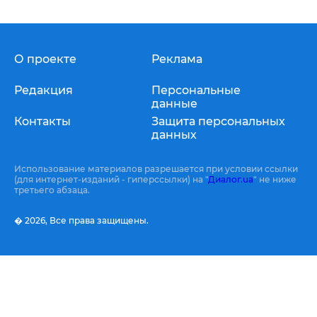
О проекте
Реклама
Редакция
Персональные
данные
Контакты
Защита персональных
данных
Использование материалов разрешается при условии ссылки
(для интернет-изданий - гиперссылки) на "
Диалог.ua
" не ниже
третьего абзаца.
� 2026,
Все права защищены.