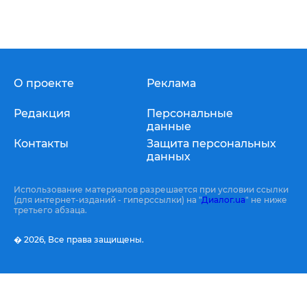
О проекте
Реклама
Редакция
Персональные
данные
Контакты
Защита персональных
данных
Использование материалов разрешается при условии ссылки
(для интернет-изданий - гиперссылки) на "
Диалог.ua
" не ниже
третьего абзаца.
� 2026,
Все права защищены.