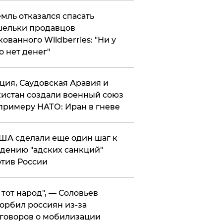
мль отказался спасать
ельки продавцов
кованного Wildberries: "Ни у
о нет денег"
ция, Саудовская Аравия и
истан создали военный союз
примеру НАТО: Иран в гневе
ША сделали еще один шаг к
дению "адских санкций"
тив России
е тот народ", — Соловьев
орбил россиян из-за
говоров о мобилизации