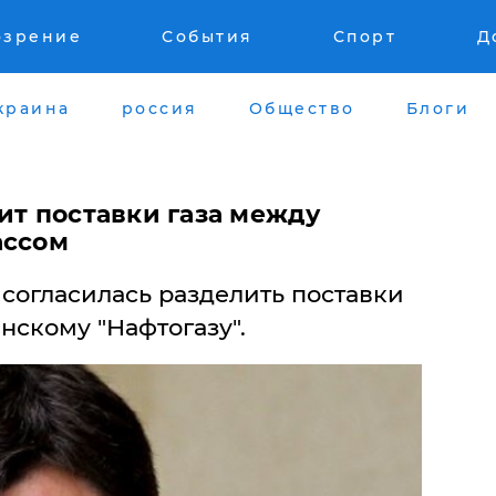
озрение
События
Спорт
Д
краина
россия
Общество
Блоги
ит поставки газа между
ассом
согласилась разделить поставки
нскому "Нафтогазу".