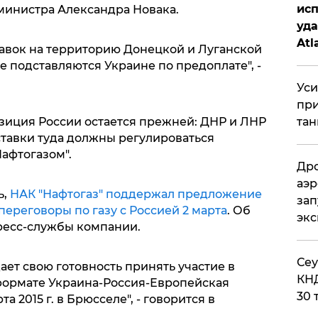
исп
 министра Александра Новака.
уда
Atl
авок на территорию Донецкой и Луганской
би
е подставляются Украине по предоплате", -
Уси
при
тан
озиция России остается прежней: ДНР и ЛНР
ставки туда должны регулироваться
афтогазом".
Дро
аэр
ь,
НАК "Нафтогаз" поддержал предложение
зап
ереговоры по газу с Россией 2 марта
. Об
эк
ресс-службы компании.
​Се
ет свою готовность принять участие в
КНД
формате Украина-Россия-Европейская
30 
а 2015 г. в Брюсселе", - говорится в