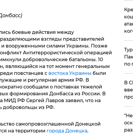
Кре
Донбасс)
кош
ата
ког
ались боевые действия между
 разделяющими взгляды представителей
а и вооруженными силами Украины. Позже
Тур
 конфликт Антитеррористической операцией
Пак
римкнули добровольческие батальоны. 10
по 
н, являющийся на тот момент генеральным
среди повстанцев с
востока Украины
были
лужащие и регулярная армия РФ. В
В С
ократно сообщали о поставках тяжелой
вве
вых формирования Донбасса из России. В
про
ва МИД РФ Сергей Лавров заявил, что на
ь добровольцы из РФ.
​"Н
оск
льство самопровозглашенной Донецкой
раз
тся на территории
города Донецка
.