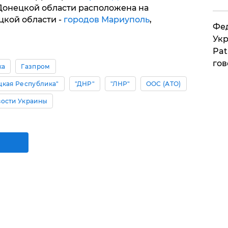
онецкой области расположена на
цкой области -
городов Мариуполь
,
Фед
Укр
Pat
гов
ка
Газпром
цкая Республика"
"ДНР"
"ЛНР"
ООС (АТО)
ости Украины