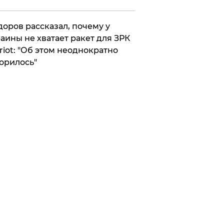
оров рассказал, почему у
аины не хватает ракет для ЗРК
riot: "Об этом неоднократно
орилось"