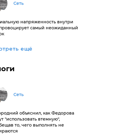
Сеть
иальную напряженность внутри
провоцирует самый неожиданный
ок
отреть ещё
логи
Сеть
ородний объяснил, как Федорова
ут "использовать втемную",
бещав то, чего выполнять не
ираются