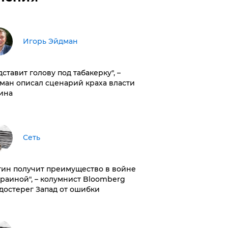
Игорь Эйдман
дставит голову под табакерку", –
ман описал сценарий краха власти
ина
Сеть
тин получит преимущество в войне
краиной", – колумнист Bloomberg
достерег Запад от ошибки