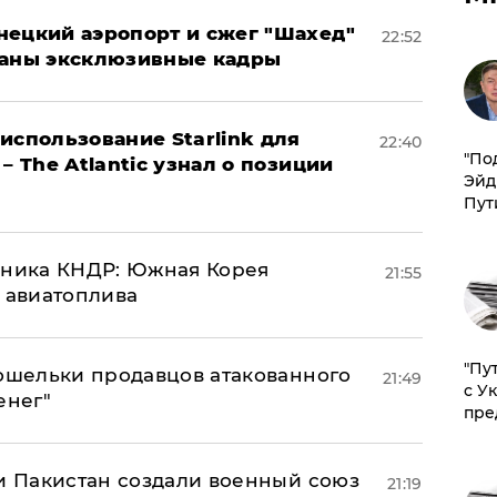
нецкий аэропорт и сжег "Шахед"
22:52
ваны эксклюзивные кадры
использование Starlink для
22:40
​"По
– The Atlantic узнал о позиции
Эйд
Пут
юзника КНДР: Южная Корея
21:55
н авиатоплива
"Пу
кошельки продавцов атакованного
21:49
с У
енег"
пре
 и Пакистан создали военный союз
21:19