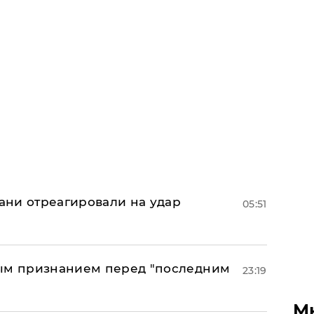
рани отреагировали на удар
05:51
ным признанием перед "последним
23:19
М