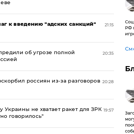
неве
Соц
аг к введению "адских санкций"
21:15
РФ 
игр
См
предили об угрозе полной
20:35
оссией
Б
 оскорбил россиян из-за разговоров
20:28
у Украины не хватает ракет для ЗРК
19:57
Заг
тно говорилось"
мог
поо
соб