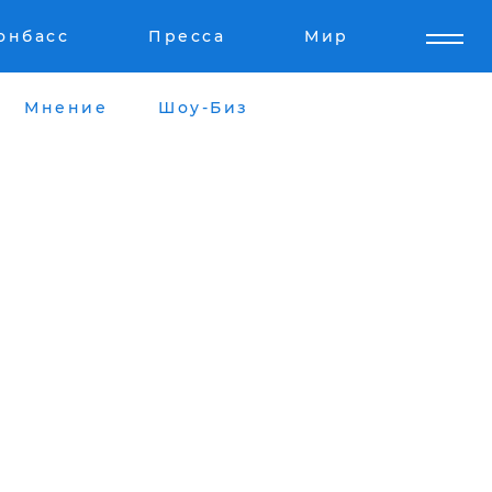
онбасс
Пресса
Мир
Мнение
Шоу-Биз