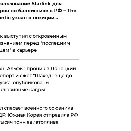
ользование Starlink для
ров по баллистике в РФ – The
antic узнал о позиции
знесмена
к выступил с откровенным
знанием перед "последним
цем" в карьере
н "Альфы" проник в Донецкий
опорт и сжег "Шахед" еще до
уска: опубликованы
склюзивные кадры
ул спасает военного союзника
Р: Южная Корея отправила РФ
тысяч тонн авиатоплива