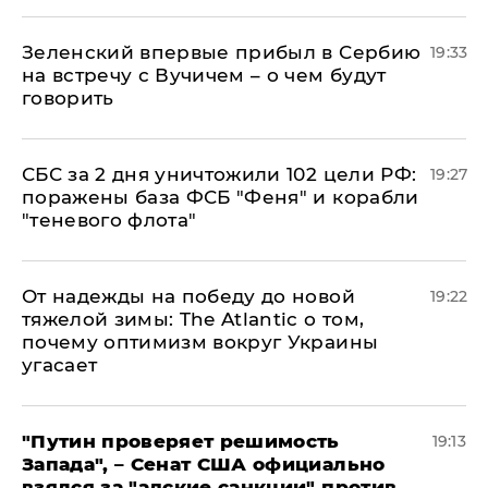
Зеленский впервые прибыл в Сербию
19:33
на встречу с Вучичем – о чем будут
говорить
СБС за 2 дня уничтожили 102 цели РФ:
19:27
поражены база ФСБ "Феня" и корабли
"теневого флота"
От надежды на победу до новой
19:22
тяжелой зимы: The Atlantic о том,
почему оптимизм вокруг Украины
угасает
"Путин проверяет решимость
19:13
Запада", – Сенат США официально
взялся за "адские санкции" против