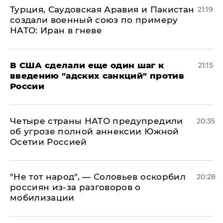
Турция, Саудовская Аравия и Пакистан
21:19
создали военный союз по примеру
НАТО: Иран в гневе
В США сделали еще один шаг к
21:15
введению "адских санкций" против
России
Четыре страны НАТО предупредили
20:35
об угрозе полной аннексии Южной
Осетии Россией
​"Не тот народ", — Соловьев оскорбил
20:28
россиян из-за разговоров о
мобилизации