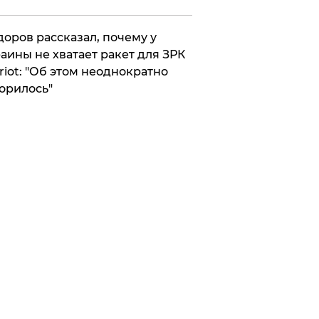
оров рассказал, почему у
аины не хватает ракет для ЗРК
riot: "Об этом неоднократно
орилось"