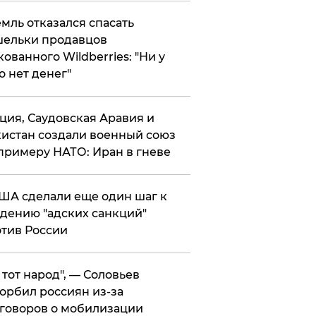
мль отказался спасать
ельки продавцов
кованного Wildberries: "Ни у
о нет денег"
ция, Саудовская Аравия и
истан создали военный союз
примеру НАТО: Иран в гневе
ША сделали еще один шаг к
дению "адских санкций"
тив России
е тот народ", — Соловьев
орбил россиян из-за
говоров о мобилизации