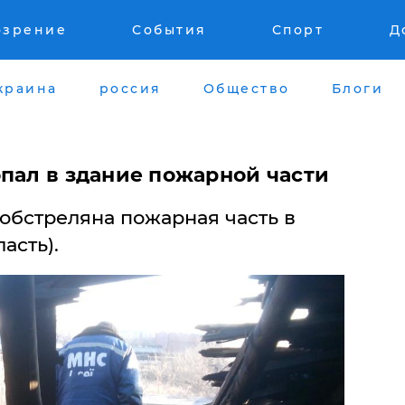
озрение
События
Спорт
Д
краина
россия
Общество
Блоги
опал в здание пожарной части
обстреляна пожарная часть в
асть).