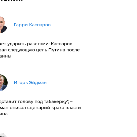
Гарри Каспаров
ет ударить ракетами: Каспаров
вал следующую цель Путина после
аины
Игорь Эйдман
дставит голову под табакерку", –
ман описал сценарий краха власти
ина