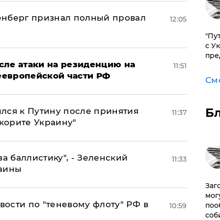
енберг признал полный провал
12:05
"Пу
с У
пре
сле атаки на резиденцию на
11:51
неевропейской части РФ
См
Б
лся к Путину после принятия
11:37
окорите Украину"
за баллистику", - Зеленский
11:33
раины
Заг
мог
ости по "теневому флоту" РФ в
поо
10:59
соб