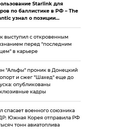
ользование Starlink для
ров по баллистике в РФ – The
antic узнал о позиции
знесмена
к выступил с откровенным
знанием перед "последним
цем" в карьере
н "Альфы" проник в Донецкий
опорт и сжег "Шахед" еще до
уска: опубликованы
склюзивные кадры
ул спасает военного союзника
Р: Южная Корея отправила РФ
тысяч тонн авиатоплива