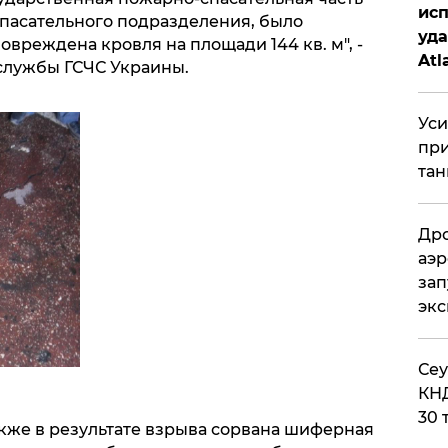
исп
спасательного подразделения, было
уда
овреждена кровля на площади 144 кв. м", -
Atl
службы ГСЧС Украины.
би
Уси
при
тан
Дро
аэр
зап
эк
​Се
КНД
30 
также в результате взрыва сорвана шиферная