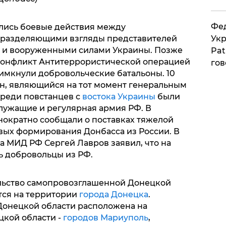
Фед
ались боевые действия между
 разделяющими взгляды представителей
Укр
а и вооруженными силами Украины. Позже
Pat
 конфликт Антитеррористической операцией
гов
римкнули добровольческие батальоны. 10
н, являющийся на тот момент генеральным
среди повстанцев с
востока Украины
были
лужащие и регулярная армия РФ. В
ократно сообщали о поставках тяжелой
вых формирования Донбасса из России. В
ва МИД РФ Сергей Лавров заявил, что на
ь добровольцы из РФ.
льство самопровозглашенной Донецкой
тся на территории
города Донецка
.
онецкой области расположена на
цкой области -
городов Мариуполь
,