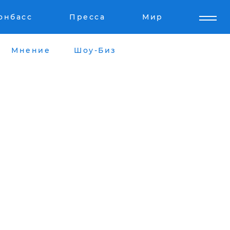
онбасс
Пресса
Мир
Мнение
Шоу-Биз