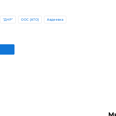
"ДНР"
ООС (АТО)
Авдеевка
М