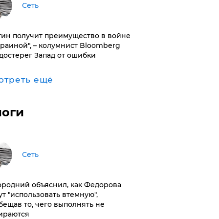
Сеть
тин получит преимущество в войне
краиной", – колумнист Bloomberg
достерег Запад от ошибки
отреть ещё
логи
Сеть
ородний объяснил, как Федорова
ут "использовать втемную",
бещав то, чего выполнять не
ираются