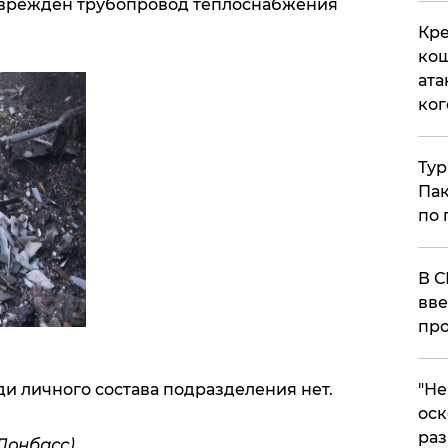
Поврежден трубопровод теплоснабжения
Кре
кош
ата
ког
Тур
Пак
по 
В С
вве
про
и личного состава подразделения нет.
​"Н
оск
раз
Донбасс)