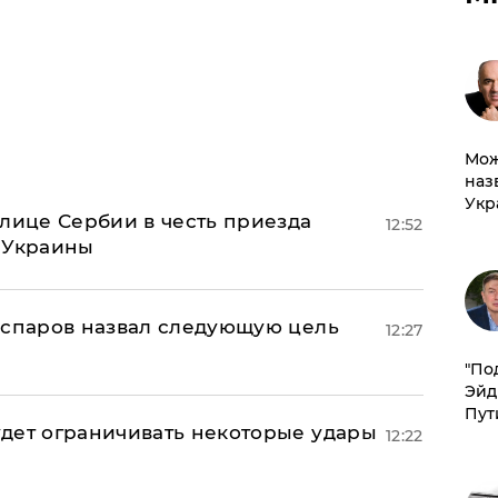
Мож
наз
Укр
олице Сербии в честь приезда
12:52
 Украины
аспаров назвал следующую цель
12:27
​"По
Эйд
Пут
дет ограничивать некоторые удары
12:22