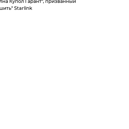
лна Купол Гарант", призванный
шить" Starlink