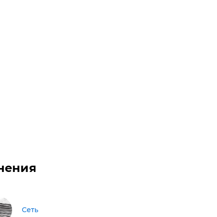
нения
Сеть