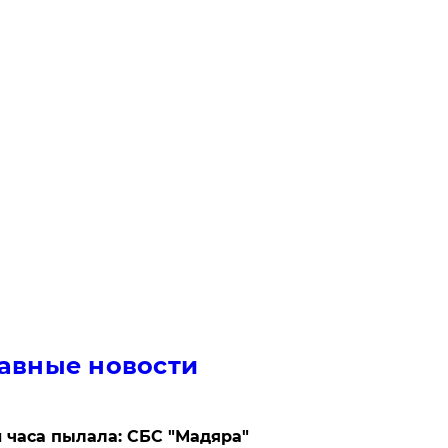
авные новости
 часа пылала: СБС "Мадяра"