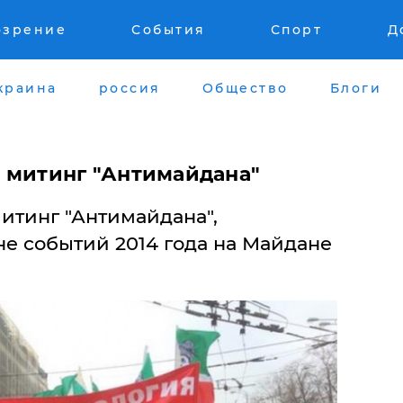
озрение
События
Спорт
Д
краина
россия
Общество
Блоги
 митинг "Антимайдана"
итинг "Антимайдана",
 событий 2014 года на Майдане