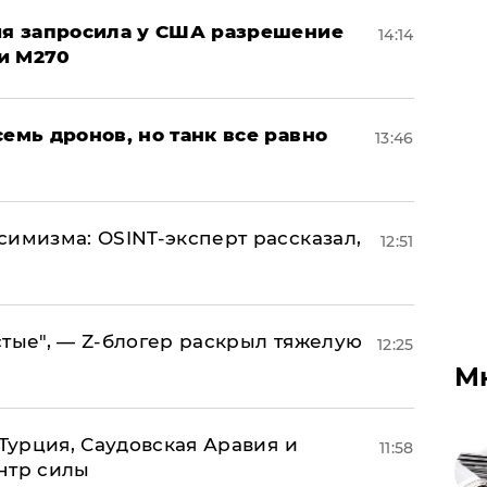
ция запросила у США разрешение
14:14
и M270
семь дронов, но танк все равно
13:46
симизма: OSINT-эксперт рассказал,
12:51
стые", — Z-блогер раскрыл тяжелую
12:25
М
 Турция, Саудовская Аравия и
11:58
нтр силы