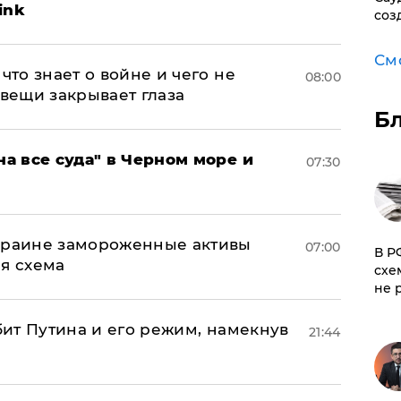
ink
соз
См
что знает о войне и чего не
08:00
 вещи закрывает глаза
Б
на все суда" в Черном море и
07:30
Украине замороженные активы
07:00
​В 
ая схема
схе
не 
убит Путина и его режим, намекнув
21:44