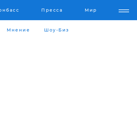
онбасс
Пресса
Мир
Мнение
Шоу-Биз