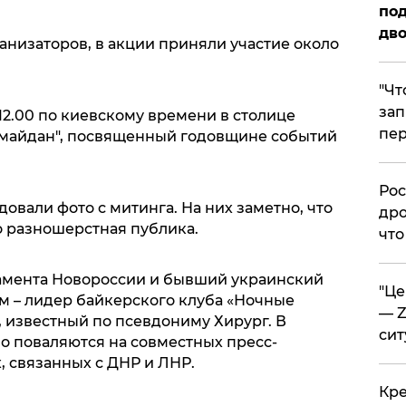
под
дво
низаторов, в акции приняли участие около
​"Ч
зап
в 12.00 по киевскому времени в столице
пер
имайдан", посвященный годовщине событий
​Ро
овали фото с митинга. На них заметно, что
дро
о разношерстная публика.
что
амента Новороссии и бывший украинский
​"Ц
м – лидер байкерского клуба «Ночные
— Z
 известный по псевдониму Хирург. В
сит
о поваляются на совместных пресс-
 связанных с ДНР и ЛНР.
​Кр