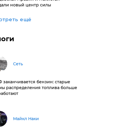
дали новый центр силы
отреть ещё
логи
Сеть
РФ заканчивается бензин: старые
мы распределения топлива больше
работают
Майкл Наки