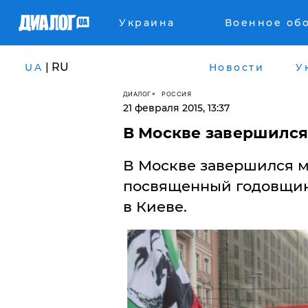
Украина
Военное об
| RU
UA
Новости
У
ДИАЛОГ
РОССИЯ
21 февраля 2015, 13:37
В Москве завершился
В Москве завершился м
посвященный годовщине
в Киеве.