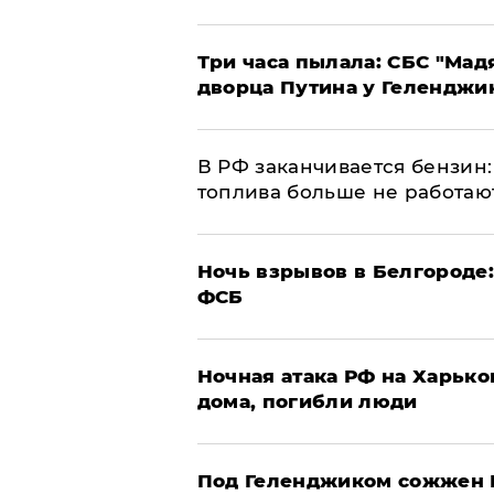
Три часа пылала: СБС "Мад
дворца Путина у Геленджи
​В РФ заканчивается бензи
топлива больше не работаю
​Ночь взрывов в Белгороде
ФСБ
​Ночная атака РФ на Харьк
дома, погибли люди
Под Геленджиком сожжен Р