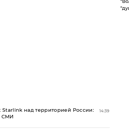
"Во
"ду
 Starlink над территорией России:
14:39
- СМИ