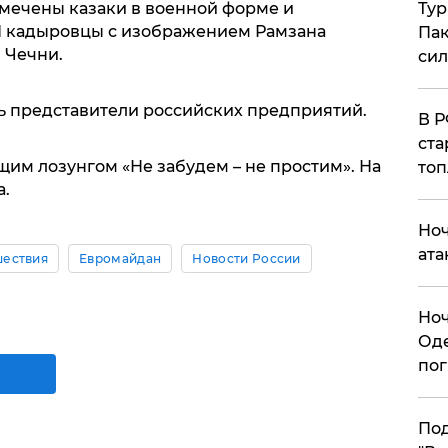
мечены казаки в военной форме и
Тур
И кадыровцы с изображением Рамзана
Пак
 Чечни.
си
сь представители российских предприятий.
​В 
ста
им лозунгом «Не забудем – не простим». На
топ
а.
​Но
ата
ествия
Евромайдан
Новости России
​Но
Оде
пог
По