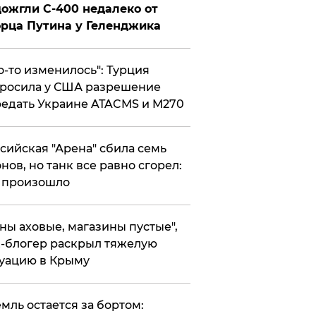
ожгли С-400 недалеко от
рца Путина у Геленджика
то-то изменилось": Турция
росила у США разрешение
едать Украине ATACMS и M270
ссийская "Арена" сбила семь
нов, но танк все равно сгорел:
 произошло
ены аховые, магазины пустые",
-блогер раскрыл тяжелую
уацию в Крыму
емль остается за бортом: