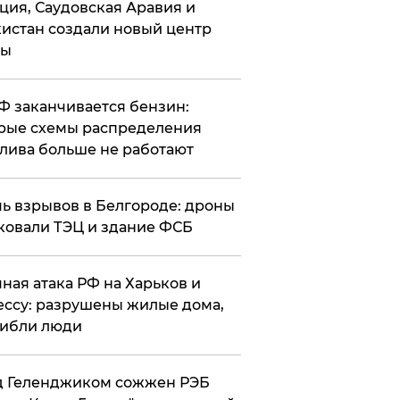
ция, Саудовская Аравия и
истан создали новый центр
лы
РФ заканчивается бензин:
рые схемы распределения
лива больше не работают
чь взрывов в Белгороде: дроны
ковали ТЭЦ и здание ФСБ
чная атака РФ на Харьков и
ссу: разрушены жилые дома,
ибли люди
д Геленджиком сожжен РЭБ