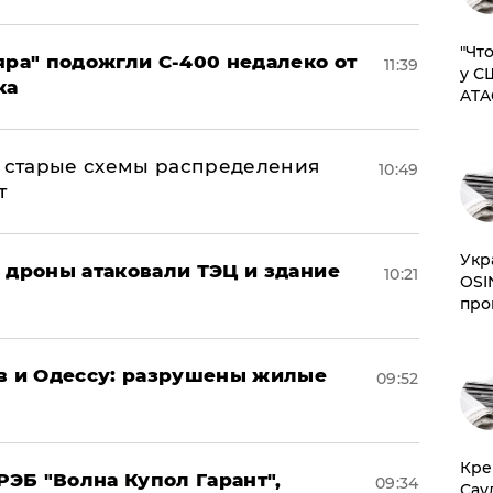
​"Ч
яра" подожгли С-400 недалеко от
11:39
у С
ка
ATA
н: старые схемы распределения
10:49
т
​Ук
: дроны атаковали ТЭЦ и здание
10:21
OSI
про
ов и Одессу: разрушены жилые
09:52
​Кр
ЭБ "Волна Купол Гарант",
09:34
Сау