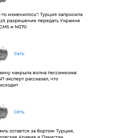
то-то изменилось": Турция запросила
ША разрешение передать Украине
CMS и M270
Сеть
раину накрыла волна пессимизма:
NT-эксперт рассказал, что
исходит
Сеть
емль остается за бортом: Турция,
довская Аравия и Пакистан