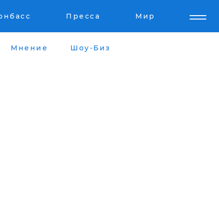
онбасс
Пресса
Мир
Мнение
Шоу-Биз