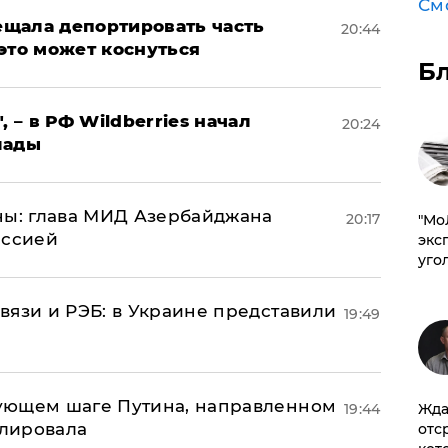
См
щала депортировать часть
20:44
это может коснуться
Б
, – в РФ Wildberries начал
20:24
лады
ны: глава МИД Азербайджана
20:17
​"М
иссией
эксп
уго
вязи и РЭБ: в Украине представили
19:49
ующем шаге Путина, направленном
Жда
19:44
улировала
отс