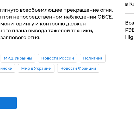
в К
остигнуто всеобъемлющее прекращение огня,
ки при непосредственном наблюдении ОБСЕ.
Воз
о мониторингу и контролю должен
РЭБ
ного плана вывода тяжелой техники,
Hig
залпового огня.
МИД Украины
Новости России
Политика
Минске
Мир в Украине
Новости Франции