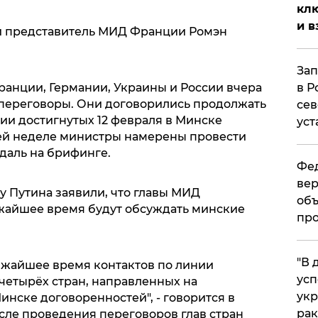
клю
и в
й представитель МИД Франции Ромэн
Зап
в Р
анции, Германии, Украины и России вчера
переговоры. Они договорились продолжать
сев
ии достигнутых 12 февраля в Минске
уст
ей неделе министры намерены провести
адаль на брифинге.
Фед
вер
у Путина заявили, что главы МИД
объ
жайшее время будут обсуждать минские
про
​"В
ижайшее время контактов по линии
усп
четырёх стран, направленных на
укр
нске договоренностей", - говорится в
рак
сле проведения переговоров глав стран