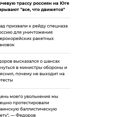
чевую трассу россиян на Юге
зрывают "все, что движется"
ад призвали к рейду спецназа
оссию для уничтожения
ерокорейских ракетных
ановок
оров высказался о шансах
нуться в министры обороны и
яснил, почему не выходит на
тесты
 день моего увольнения мы
ешно протестировали
аинскую баллистическую
ету", — Федоров