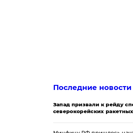
Последние новости
Запад призвали к рейду с
северокорейских ракетных
Минфину РФ пришлось начат