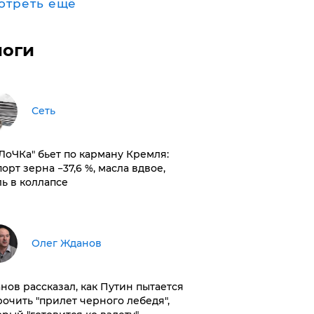
отреть ещё
логи
Сеть
оЛоЧКа" бьет по карману Кремля:
орт зерна −37,6 %, масла вдвое,
ль в коллапсе
Олег Жданов
нов рассказал, как Путин пытается
рочить "прилет черного лебедя",