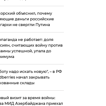
орский объяснил, почему
яющие деньги российские
гархи не свергли Путина
опаганда не работает: доля
сиян, считающих войну против
аины успешной, упала до
нимума
боту надо искать новую", – в РФ
dberries начал закрывать
кованные склады
вый визит за время войны:
ва МИД Азербайджана приехал