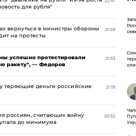
22:47
новость для рубля"
Зап
Рос
ах вернуться в министры обороны
21:59
сев
дит на протесты
Сик
я мы успешно протестировали
21:53
тер
ю ракету", — Федоров
оли
му теряющие деньги российские
21:19
а
Чал
оля россиян, считающих войну
20:52
Пут
 упала до минимума
Укр