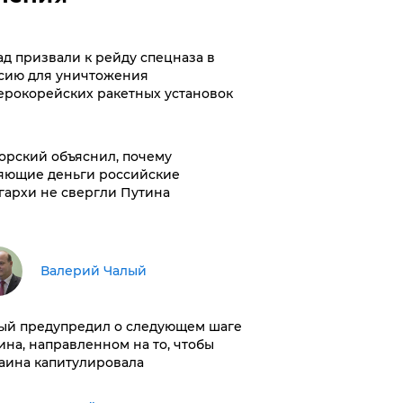
ад призвали к рейду спецназа в
сию для уничтожения
ерокорейских ракетных установок
орский объяснил, почему
яющие деньги российские
гархи не свергли Путина
Валерий Чалый
ый предупредил о следующем шаге
ина, направленном на то, чтобы
аина капитулировала