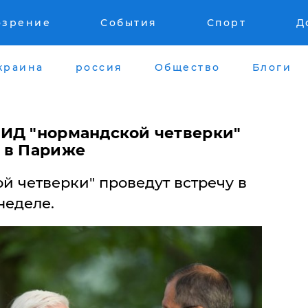
озрение
События
Спорт
Д
краина
россия
Общество
Блоги
ИД "нормандской четверки"
 в Париже
й четверки" проведут встречу в
неделе.