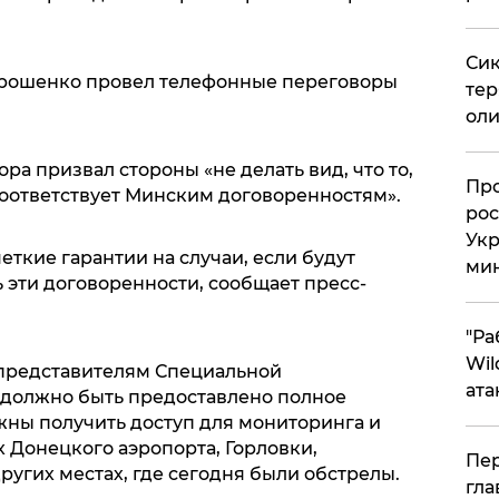
Сик
Порошенко провел телефонные переговоры
тер
оли
ра призвал стороны «не делать вид, что то,
​Пр
соответствует Минским договоренностям».
рос
Укр
еткие гарантии на случаи, если будут
ми
эти договоренности, сообщает пресс-
"Ра
Wil
 представителям Специальной
ата
должно быть предоставлено полное
жны получить доступ для мониторинга и
 Донецкого аэропорта, Горловки,
Пер
угих местах, где сегодня были обстрелы.
гла