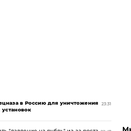
пецназа в Россию для уничтожения
23:31
 установок
М
ь "давление на рубль" из-за роста