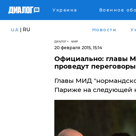
Украина
Военное об
| RU
UA
Новости
У
ДИАЛОГ
МИР
20 февраля 2015, 15:14
Официально: главы М
проведут переговоры
Главы МИД "нормандско
Париже на следующей 