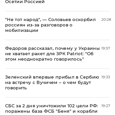
Осетии Россией
​"Не тот народ", — Соловьев оскорбил
20:28
россиян из-за разговоров о
мобилизации
Федоров рассказал, почему у Украины
19:57
не хватает ракет для ЗРК Patriot: "Об
этом неоднократно говорилось"
Зеленский впервые прибыл в Сербию
19:33
на встречу с Вучичем – о чем будут
говорить
СБС за 2 дня уничтожили 102 цели РФ:
19:27
поражены база ФСБ "Беня" и корабли