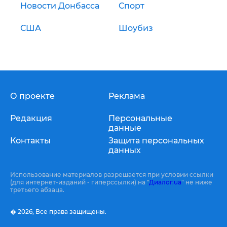
Новости Донбасса
Спорт
США
Шоубиз
О проекте
Реклама
Редакция
Персональные
данные
Контакты
Защита персональных
данных
Использование материалов разрешается при условии ссылки
(для интернет-изданий - гиперссылки) на "
Диалог.ua
" не ниже
третьего абзаца.
� 2026,
Все права защищены.