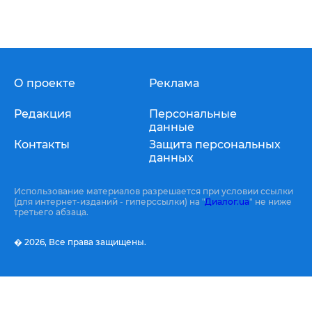
О проекте
Реклама
Редакция
Персональные
данные
Контакты
Защита персональных
данных
Использование материалов разрешается при условии ссылки
(для интернет-изданий - гиперссылки) на "
Диалог.ua
" не ниже
третьего абзаца.
� 2026,
Все права защищены.