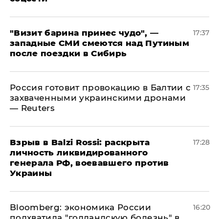
"Визит барина принес чудо", —
17:37
западные СМИ смеются над Путиным
после поездки в Сибирь
​Россия готовит провокацию в Балтии с
17:35
захваченными украинскими дронами
— Reuters
​Взрыв в Balzi Rossi: раскрыта
17:28
личность ликвидированного
генерала РФ, воевавшего против
Украины
Bloomberg: экономика России
16:20
подхватила "голландскую болезнь" в