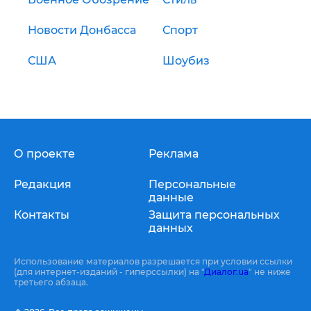
Новости Донбасса
Спорт
США
Шоубиз
О проекте
Реклама
Редакция
Персональные
данные
Контакты
Защита персональных
данных
Использование материалов разрешается при условии ссылки
(для интернет-изданий - гиперссылки) на "
Диалог.ua
" не ниже
третьего абзаца.