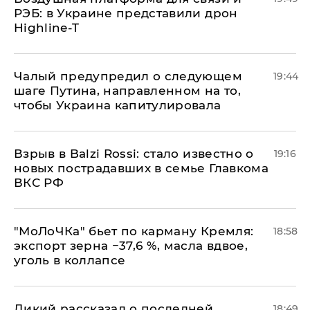
РЭБ: в Украине представили дрон
Highline-T
Чалый предупредил о следующем
19:44
шаге Путина, направленном на то,
чтобы Украина капитулировала
Взрыв в Balzi Rossi: стало известно о
19:16
новых пострадавших в семье Главкома
ВКС РФ
​"МоЛоЧКа" бьет по карману Кремля:
18:58
экспорт зерна −37,6 %, масла вдвое,
уголь в коллапсе
Дикий рассказал о последней
18:49