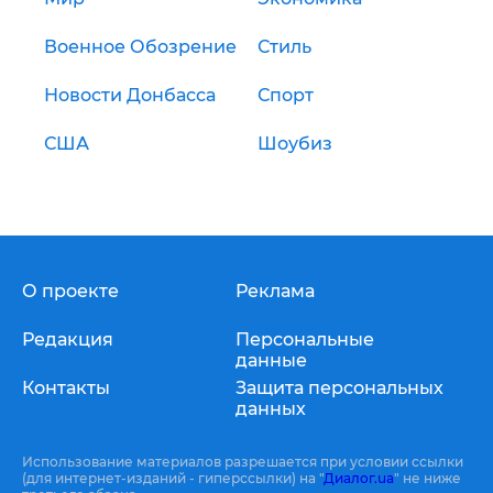
Военное Обозрение
Стиль
Новости Донбасса
Спорт
США
Шоубиз
О проекте
Реклама
Редакция
Персональные
данные
Контакты
Защита персональных
данных
Использование материалов разрешается при условии ссылки
(для интернет-изданий - гиперссылки) на "
Диалог.ua
" не ниже