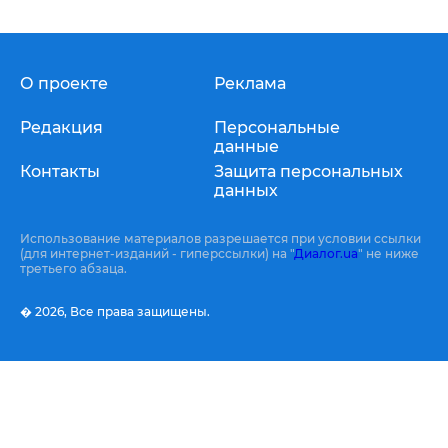
О проекте
Реклама
Редакция
Персональные
данные
Контакты
Защита персональных
данных
Использование материалов разрешается при условии ссылки
(для интернет-изданий - гиперссылки) на "
Диалог.ua
" не ниже
третьего абзаца.
� 2026,
Все права защищены.