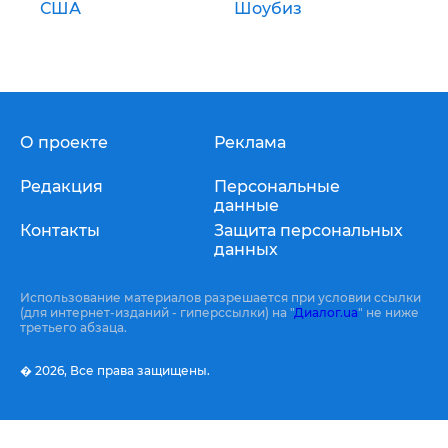
США
Шоубиз
О проекте
Реклама
Редакция
Персональные
данные
Контакты
Защита персональных
данных
Использование материалов разрешается при условии ссылки
(для интернет-изданий - гиперссылки) на "
Диалог.ua
" не ниже
третьего абзаца.
� 2026,
Все права защищены.