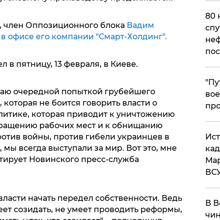
80 
, член Оппозиционного блока
Вадим
спу
 офисе его компании "Смарт-Холдинг".
неф
пос
в пятницу, 13 февраля, в Киеве.
​"П
таю очередной попыткой грубейшего
вое
 которая не боится говорить власти о
про
итике, которая приводит к уничтожению
ращению рабочих мест и к обнищанию
​Ис
ротив войны, против гибели украинцев в
 мы всегда выступали за мир. Вот это, мне
кад
цитирует Новинского пресс-служба
Мар
ВС
 власти начать передел собственности. Ведь
В В
ет созидать, не умеет проводить реформы,
чин