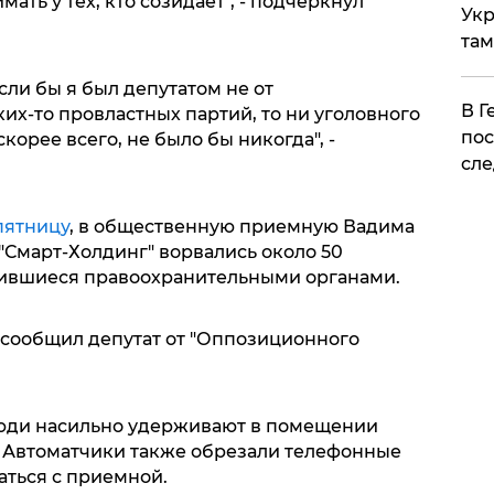
ать у тех, кто созидает", - подчеркнул
Укр
там
если бы я был депутатом не от
​В 
ких-то провластных партий, то ни уголовного
пос
корее всего, не было бы никогда", -
сле
пятницу
, в общественную приемную Вадима
"Смарт-Холдинг" ворвались около 50
ившиеся правоохранительными органами.
 сообщил депутат от "Оппозиционного
люди насильно удерживают в помещении
. Автоматчики также обрезали телефонные
аться с приемной.