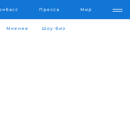
онбасс
Пресса
Мир
Мнение
Шоу-Биз