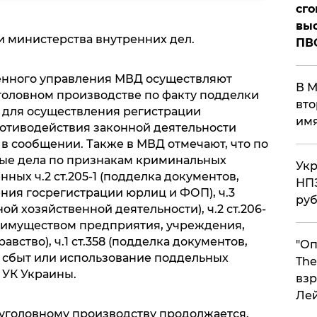
сго
выс
и министерства внутренних дел.
ПВ
венного управления МВД осуществляют
В М
головном производстве по факту подделки
вто
 для осуществления регистрации
им
ротиводействия законной деятельности
в сообщении. Также в МВД отмечают, что по
ные дела по признакам криминальных
Укр
ых ч.2 ст.205-1 (подделка документов,
НПЗ
ния госрегистрации юрлиц и ФОП), ч.3
ру
ой хозяйственной деятельности), ч.2 ст.206-
 имуществом предприятия, учреждения,
равство), ч.1 ст.358 (подделка документов,
"Оп
, сбыт или использование поддельных
The
 УК Украины.
взр
Ле
уголовному производству продолжается.