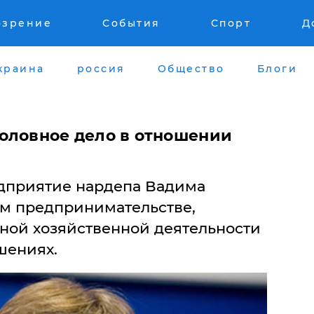
озрение
События
Спорт
Д
краина
россия
Общество
Блоги
оловное дело в отношении
дприятие нардепа Вадима
м предпринимательстве,
ной хозяйственной деятельности
шениях.