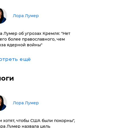
​Лора Лумер
а Лумер об угрозах Кремля: "Нет
его более православного, чем
оза ядерной войны"
отреть ещё
логи
​Лора Лумер
и хотят, чтобы США были покорны",
ора Лумер назвала цель