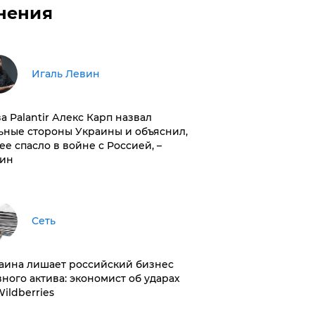
нения
Игаль Левин
ва Palantir Алекс Карп назвал
ьные стороны Украины и объяснил,
 ее спасло в войне с Россией, –
ин
Сеть
раина лишает российский бизнес
вного актива: экономист об ударах
Wildberries