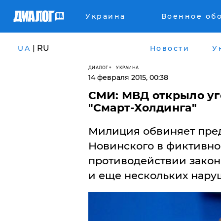
Украина
Военное об
| RU
UA
Новости
У
ДИАЛОГ
УКРАИНА
14 февраля 2015, 00:38
СМИ: МВД открыло уг
"Смарт-Холдинга"
Милиция обвиняет пре
Новинского в фиктивно
противодействии закон
и еще нескольких нару