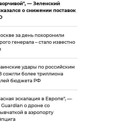
ворчивой", — Зеленский
казался о снижении поставок
О
оскве за день похоронили
рого генерала – стало известно
я
аинские удары по российским
 сожгли более триллиона
блей бюджета РФ
асная эскалация в Европе", —
 Guardian о дроне со
ывчаткой в аэропорту
йпцига