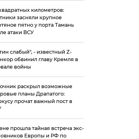
квадратных километров:
тники засняли крупное
тяное пятно у порта Тамань
ле атаки ВСУ
утин слабый", - известный Z-
нкор обвинил главу Кремля в
вале войны
точник раскрыл возможные
ровые планы Драпатого:
кусу прочат важный пост в
У
ене прошла тайная встреча экс-
овников Европы и РФ по