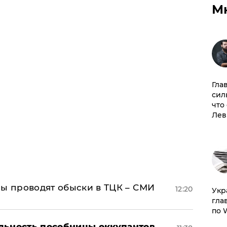
М
Гла
сил
что
Лев
ны проводят обыски в ТЦК – СМИ
12:20
​Ук
гла
по 
льность пособницы оккупантов,