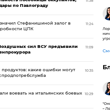
11:38
дары по Павлограду
значил Стефанишиной залог в
11:24
дробности ЦПК
Лор
нич
угр
 Воздушных сил ВСУ предъявили
11:09
См
Генпрокурора
Б
 продуктов: какие ошибки могут
10:35
оспродпотребслужба
али воевать на итальянских боевых
10:29
"Он
– Л