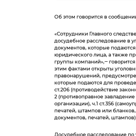
Об этом говорится в сообщени
«Сотрудники Главного следст
досудебное расследование в у
документов, которые подаются
юридического лица, а также п
группы компаний»,‒ говорится 
этим фактами открыты уголов
правонарушений, предусмотренн
которые подаются для проведе
ст.206 (противодействие законн
2 (противоправное завладение
организации), ч.1 ст.356 (самоуп
печатей, штампов или бланков
документов, печатей, штампов)
Досудебное расследование по 