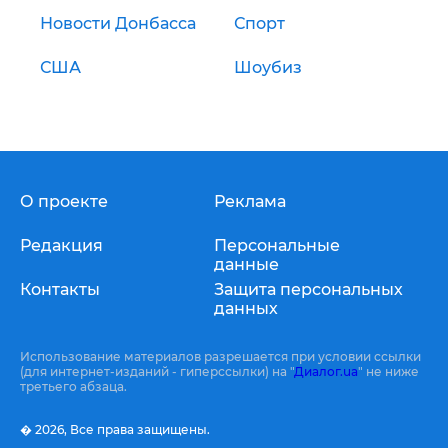
Новости Донбасса
Спорт
США
Шоубиз
О проекте
Реклама
Редакция
Персональные
данные
Контакты
Защита персональных
данных
Использование материалов разрешается при условии ссылки
(для интернет-изданий - гиперссылки) на "
Диалог.ua
" не ниже
третьего абзаца.
� 2026,
Все права защищены.