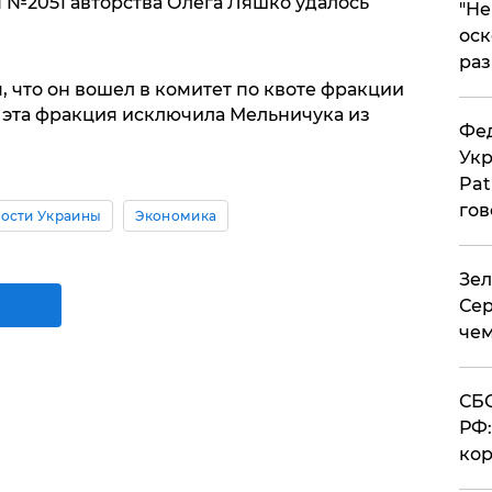
 №2051 авторства Олега Ляшко удалось
​"Н
оск
раз
, что он вошел в комитет по квоте фракции
 эта фракция исключила Мельничука из
Фед
Укр
Pat
гов
ости Украины
Экономика
Зел
Сер
чем
СБС
РФ:
кор