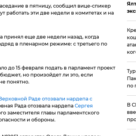
Ял
заседание в пятницу, сообщил вице-спикер
эк
т работать эти две недели в комитетах и на
Кре
 принял еще две недели назад, когда
кош
дряд в пленарном режиме: с третьего по
ата
ког
ло до 15 февраля подать в парламент проект
Тур
юджет, но произойдет ли это, если
Пак
не понятно.
по 
Верховной Раде отозвали нардепа с
В С
овная Рада отозвала нардепа
Сергея
вве
го заместителя главы парламентского
про
опасности и обороны.