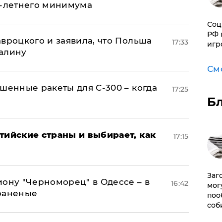
0-летнего минимума
Соц
РФ 
авроцкого и заявила, что Польша
17:33
игр
алину
См
шенные ракеты для С-300 – когда
17:25
Б
тийские страны и выбирает, как
17:15
Заг
иону "Черноморец" в Одессе – в
16:42
мог
раненые
поо
соб