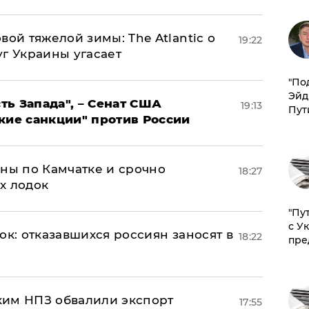
вой тяжелой зимы: The Atlantic о
19:22
г Украины угасает
​"По
Эйд
ь Запада", – Сенат США
19:13
Пут
кие санкции" против России
ины по Камчатке и срочно
18:27
х лодок
"Пу
с У
ок: отказавшихся россиян заносят в
18:22
пре
ким НПЗ обвалили экспорт
17:55