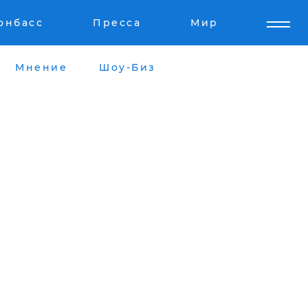
онбасс
Пресса
Мир
Мнение
Шоу-Биз