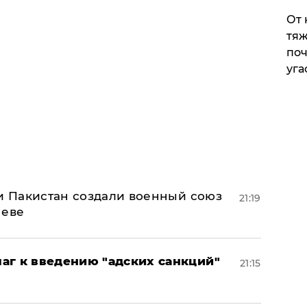
От 
тяж
поч
уга
 и Пакистан создали военный союз
21:19
неве
аг к введению "адских санкций"
21:15