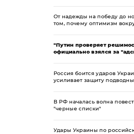
От надежды на победу до но
том, почему оптимизм вокру
"Путин проверяет решимост
официально взялся за "адс
Россия боится ударов Укра
усиливает защиту подводны
​В РФ началась волна повест
"черные списки"
Удары Украины по российс