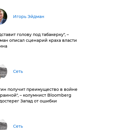
Игорь Эйдман
дставит голову под табакерку", –
ман описал сценарий краха власти
ина
Сеть
тин получит преимущество в войне
краиной", – колумнист Bloomberg
достерег Запад от ошибки
Сеть