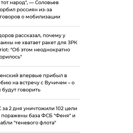
е тот народ", — Соловьев
орбил россиян из-за
говоров о мобилизации
оров рассказал, почему у
аины не хватает ракет для ЗРК
riot: "Об этом неоднократно
орилось"
енский впервые прибыл в
бию на встречу с Вучичем – о
 будут говорить
 за 2 дня уничтожили 102 цели
 поражены база ФСБ "Феня" и
абли "теневого флота"