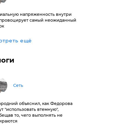
иальную напряженность внутри
провоцирует самый неожиданный
ок
отреть ещё
логи
Сеть
ородний объяснил, как Федорова
ут "использовать втемную",
бещав то, чего выполнять не
ираются