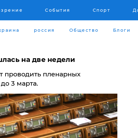
озрение
События
Спорт
Д
краина
россия
Общество
Блоги
шлась на две недели
ет проводить пленарных
до 3 марта.