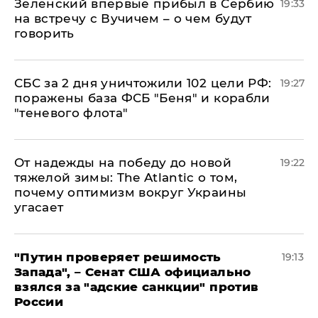
Зеленский впервые прибыл в Сербию
19:33
на встречу с Вучичем – о чем будут
говорить
СБС за 2 дня уничтожили 102 цели РФ:
19:27
поражены база ФСБ "Беня" и корабли
"теневого флота"
От надежды на победу до новой
19:22
тяжелой зимы: The Atlantic о том,
почему оптимизм вокруг Украины
угасает
"Путин проверяет решимость
19:13
Запада", – Сенат США официально
взялся за "адские санкции" против
России