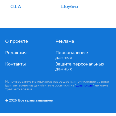
США
Шоубиз
О проекте
Реклама
Редакция
Персональные
данные
Контакты
Защита персональных
данных
Использование материалов разрешается при условии ссылки
(для интернет-изданий - гиперссылки) на "
Диалог.ua
" не ниже
третьего абзаца.
� 2026,
Все права защищены.