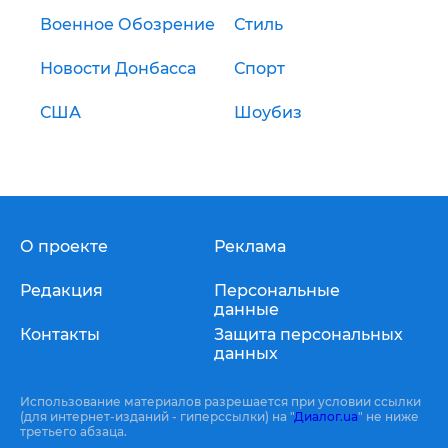
Военное Обозрение
Стиль
Новости Донбасса
Спорт
США
Шоубиз
О проекте
Реклама
Редакция
Персональные
данные
Контакты
Защита персональных
данных
Использование материалов разрешается при условии ссылки
(для интернет-изданий - гиперссылки) на "
Диалог.ua
" не ниже
третьего абзаца.