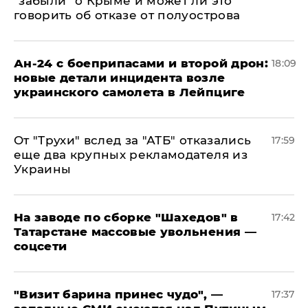
"забыли" о Крыме и может ли это
говорить об отказе от полуострова
Ан-24 с боеприпасами и второй дрон:
18:09
новые детали инцидента возле
украинского самолета в Лейпциге
От "Трухи" вслед за "АТБ" отказались
17:59
еще два крупных рекламодателя из
Украины
На заводе по сборке "Шахедов" в
17:42
Татарстане массовые увольнения —
соцсети
"Визит барина принес чудо", —
17:37