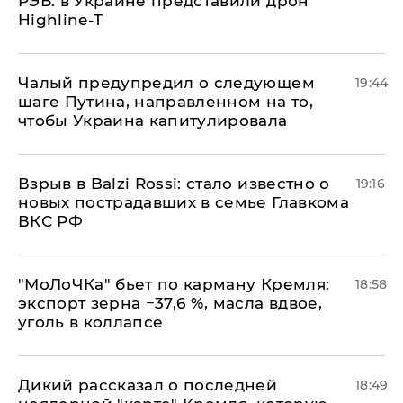
РЭБ: в Украине представили дрон
Highline-T
Чалый предупредил о следующем
19:44
шаге Путина, направленном на то,
чтобы Украина капитулировала
Взрыв в Balzi Rossi: стало известно о
19:16
новых пострадавших в семье Главкома
ВКС РФ
​"МоЛоЧКа" бьет по карману Кремля:
18:58
экспорт зерна −37,6 %, масла вдвое,
уголь в коллапсе
Дикий рассказал о последней
18:49