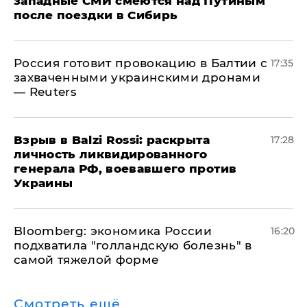
западные СМИ смеются над Путиным
после поездки в Сибирь
​Россия готовит провокацию в Балтии с
17:35
захваченными украинскими дронами
— Reuters
​Взрыв в Balzi Rossi: раскрыта
17:28
личность ликвидированного
генерала РФ, воевавшего против
Украины
Bloomberg: экономика России
16:20
подхватила "голландскую болезнь" в
самой тяжелой форме
Смотреть ещё