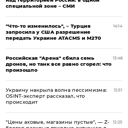
над территорией России: в одной
специальной зоне – СМИ
​"Что-то изменилось", – Турция
14:14
запросила у США разрешение
передать Украине ATACMS и M270
​Российская "Арена" сбила семь
13:46
дронов, но танк все равно сгорел: что
произошло
​Украину накрыла волна пессимизма:
12:51
OSINT-эксперт рассказал, что
происходит
​"Цены аховые, магазины пустые", — Z-
12:25