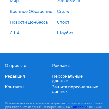
Мир
Экономика
Военное Обозрение
Стиль
Новости Донбасса
Спорт
США
Шоубиз
О проекте
Реклама
Редакция
Персональные
данные
Контакты
Защита персональных
данных
Использование материалов разрешается при условии ссылки
(для интернет-изданий - гиперссылки) на "
Диалог.ua
" не ниже