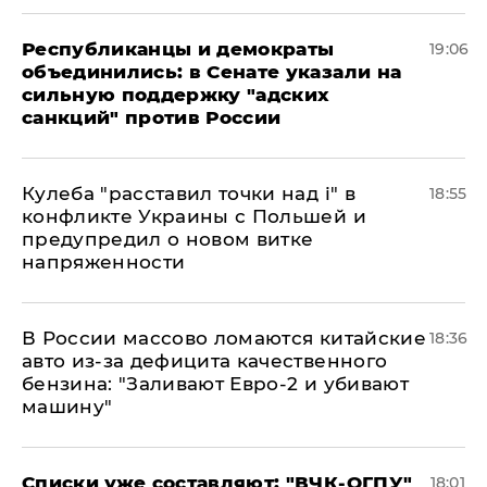
Республиканцы и демократы
19:06
объединились: в Сенате указали на
сильную поддержку "адских
санкций" против России
Кулеба "расставил точки над і" в
18:55
конфликте Украины с Польшей и
предупредил о новом витке
напряженности
В России массово ломаются китайские
18:36
авто из-за дефицита качественного
бензина: "Заливают Евро-2 и убивают
машину"
Списки уже составляют: "ВЧК-ОГПУ"
18:01