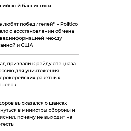
сийской баллистики
се любят победителей", – Politico
ало о восстановлении обмена
звединформацией между
раиной и США
ад призвали к рейду спецназа
оссию для уничтожения
ерокорейских ракетных
ановок
оров высказался о шансах
нуться в министры обороны и
яснил, почему не выходит на
тесты