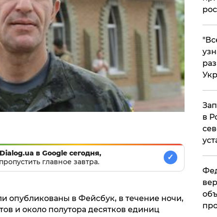
рос
​"В
узн
ра
Ук
Зап
в Р
сев
уст
Dialog.ua в Google сегодня,
✓
пропустить главное завтра.
Фед
вер
объ
ыли опубликованы в Фейсбук, в течение ночи,
про
тов и около полутора десятков единиц