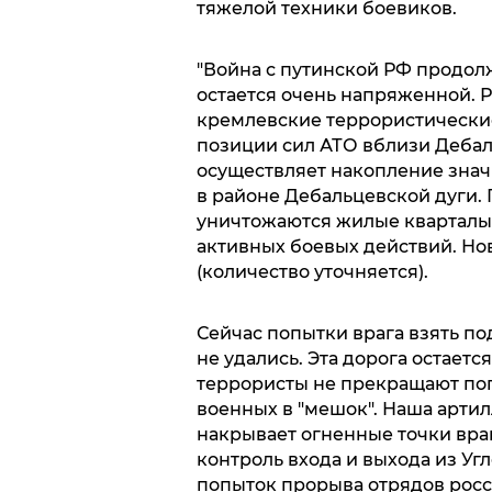
тяжелой техники боевиков.
"Война с путинской РФ продол
остается очень напряженной. 
кремлевские террористически
позиции сил АТО вблизи Дебаль
осуществляет накопление знач
в районе Дебальцевской дуги.
уничтожаются жилые кварталы 
активных боевых действий. Н
(количество уточняется).
Сейчас попытки врага взять по
не удались. Эта дорога остаетс
террористы не прекращают попы
военных в "мешок". Наша арти
накрывает огненные точки вра
контроль входа и выхода из Уг
попыток прорыва отрядов росс