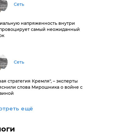
Сеть
иальную напряженность внутри
провоцирует самый неожиданный
ок
Сеть
вая стратегия Кремля", – эксперты
яснили слова Мирошника о войне с
аиной
отреть ещё
логи