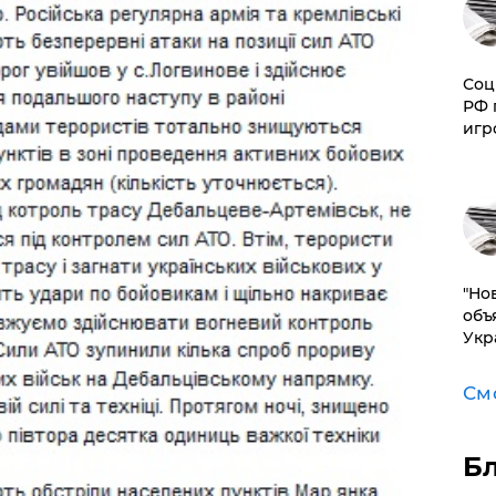
Соц
РФ 
игр
"Но
объ
Укр
См
Б