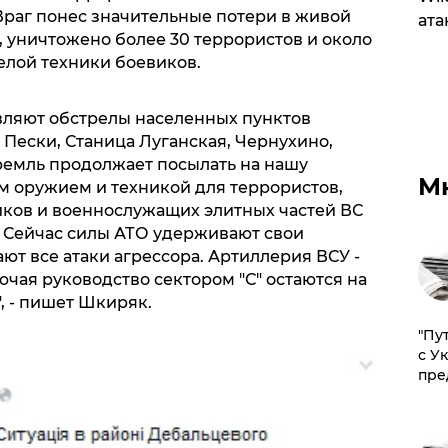
раг понес значительные потери в живой
ата
и, уничтожено более 30 террористов и около
елой техники боевиков.
ляют обстрелы населенных пунктов
 Пески, Станица Луганская, Чернухино,
Кремль продолжает посылать на нашу
М
 оружием и техникой для террористов,
ков и военнослужащих элитных частей ВС
 Сейчас силы АТО удерживают свои
т все атаки агрессора. Артиллерия ВСУ -
ючая руководство сектором "С" остаются на
, - пишет Шкиряк.
"Пу
с У
пре