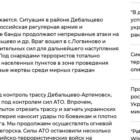
​"В
жается. Ситуация в районе Дебальцево
усп
Российская регулярная армия и
укр
е банды продолжают непрерывные атаки на
рак
цево и др. Враг вошел в с.Логвиново и
ительных сил для дальнейшего наступления
Сик
 Под снарядами террористов тотально
тер
населенных пунктов в зоне проведения
оли
овые жертвы среди мирных граждан
​Пр
д контроль трассу Дебальцево-Артемовск,
рос
я под контролем сил АТО. Впрочем,
Укр
ток отрезать трассу и загнать украинских
ми
ллерия наносит удары по боевикам и плотно
га. Мы продолжаем осуществлять огневой
легорска. Силы АТО остановили несколько
"Ра
ийско-террористических войск на
Wil