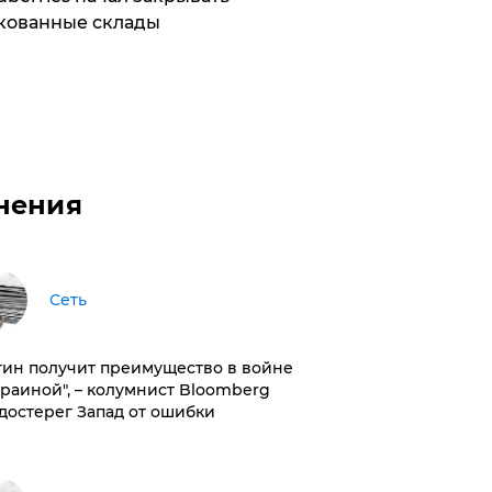
кованные склады
нения
Сеть
тин получит преимущество в войне
краиной", – колумнист Bloomberg
достерег Запад от ошибки