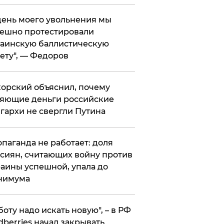
 день моего увольнения мы
ешно протестировали
аинскую баллистическую
ету", — Федоров
орский объяснил, почему
яющие деньги российские
гархи не свергли Путина
опаганда не работает: доля
сиян, считающих войну против
аины успешной, упала до
нимума
боту надо искать новую", – в РФ
dberries начал закрывать