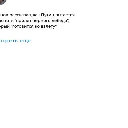
нов рассказал, как Путин пытается
рочить "прилет черного лебедя",
орый "готовится ко взлету"
отреть ещё