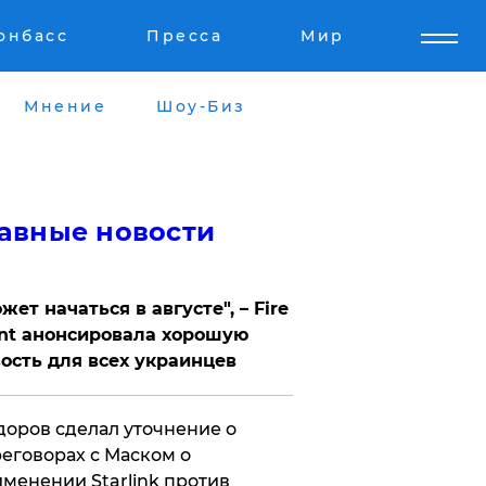
онбасс
Пресса
Мир
Мнение
Шоу-Биз
авные новости
жет начаться в августе", – Fire
nt анонсировала хорошую
ость для всех украинцев
оров сделал уточнение о
еговорах с Маском о
менении Starlink против