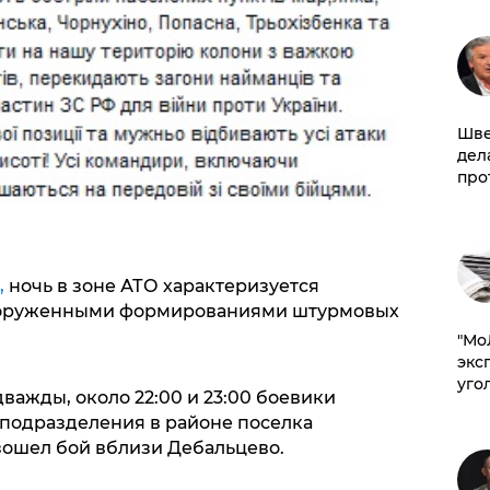
Шве
дел
про
,
ночь в зоне АТО характеризуется
ооруженными формированиями штурмовых
​"М
эксп
уго
важды, около 22:00 и 23:00 боевики
 подразделения в районе поселка
зошел бой вблизи Дебальцево.