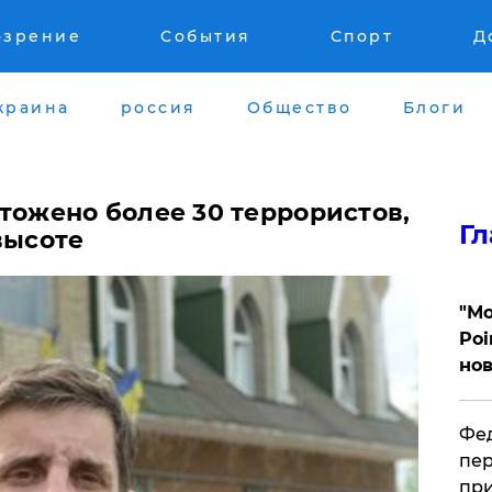
озрение
События
Спорт
Д
краина
россия
Общество
Блоги
тожено более 30 террористов,
Гл
высоте
"Мо
Poi
нов
Фед
пер
при