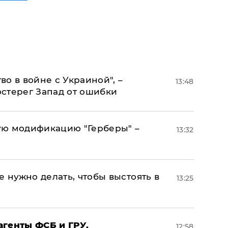
о в войне с Украиной", –
13:48
стерег Запад от ошибки
ую модификацию "Герберы" –
13:32
е нужно делать, чтобы выстоять в
13:25
агенты ФСБ и ГРУ,
12:58