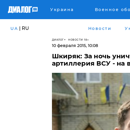
Украина
Военное об
| RU
UA
Новости
У
ДИАЛОГ
НОВОСТИ 18+
10 февраля 2015, 10:08
Шкиряк: За ночь унич
артиллерия ВСУ - на 