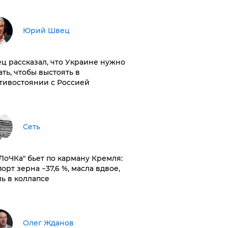
Юрий Швец
ц рассказал, что Украине нужно
ать, чтобы выстоять в
тивостоянии с Россией
Сеть
оЛоЧКа" бьет по карману Кремля:
орт зерна −37,6 %, масла вдвое,
ль в коллапсе
Олег Жданов