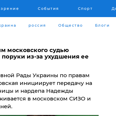
озрение
События
Спорт
Д
краина
россия
Общество
Блоги
им московского судью
 поруки из-за ухудшения ее
вной Рады Украины по правам
овская инициирует передачу на
тчицы и нардепа Надежды
рживается в московском СИЗО и
дней.