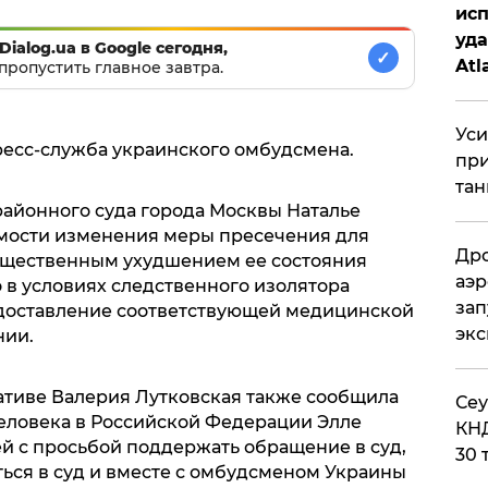
исп
уда
Dialog.ua в Google сегодня,
✓
Atl
пропустить главное завтра.
би
Уси
ресс-служба украинского омбудсмена.
при
тан
районного суда города Москвы Наталье
имости изменения меры пресечения для
Дро
ущественным ухудшением ее состояния
аэр
о в условиях следственного изолятора
зап
доставление соответствующей медицинской
эк
нии.
иативе Валерия Лутковская также сообщила
​Се
еловека в Российской Федерации Элле
КНД
й с просьбой поддержать обращение в суд,
30 
ться в суд и вместе с омбудсменом Украины