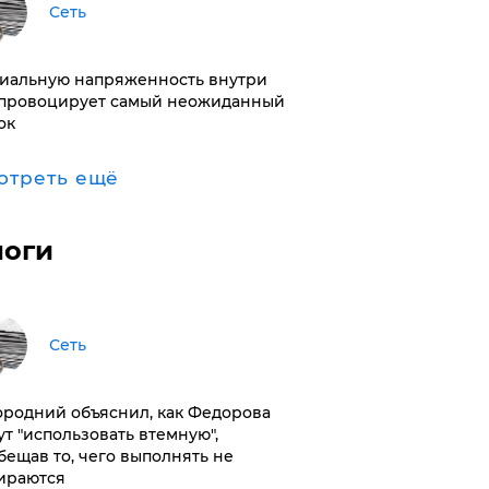
Сеть
иальную напряженность внутри
провоцирует самый неожиданный
ок
отреть ещё
логи
Сеть
ородний объяснил, как Федорова
ут "использовать втемную",
бещав то, чего выполнять не
ираются