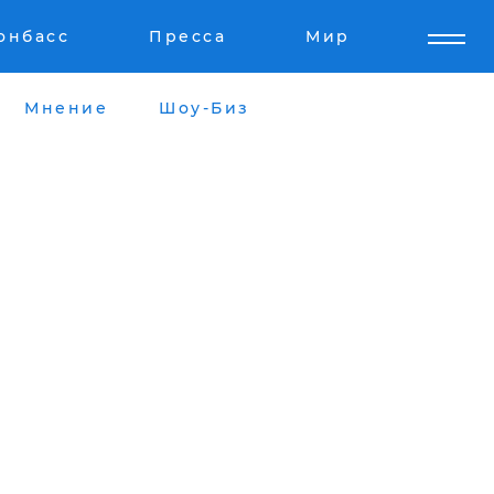
онбасс
Пресса
Мир
Мнение
Шоу-Биз