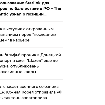
ользование Starlink для
ров по баллистике в РФ – The
antic узнал о позиции
знесмена
к выступил с откровенным
знанием перед "последним
цем" в карьере
н "Альфы" проник в Донецкий
опорт и сжег "Шахед" еще до
уска: опубликованы
склюзивные кадры
ул спасает военного союзника
Р: Южная Корея отправила РФ
тысяч тонн авиатоплива