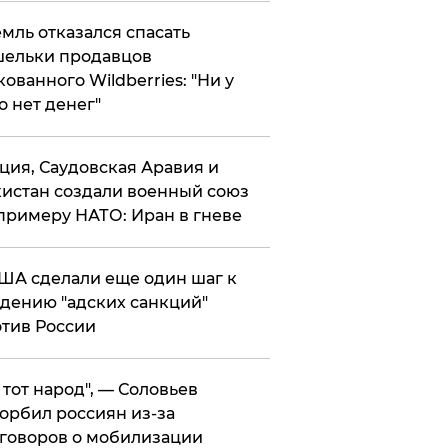
мль отказался спасать
ельки продавцов
кованного Wildberries: "Ни у
о нет денег"
ция, Саудовская Аравия и
истан создали военный союз
примеру НАТО: Иран в гневе
ША сделали еще один шаг к
дению "адских санкций"
тив России
е тот народ", — Соловьев
орбил россиян из-за
говоров о мобилизации