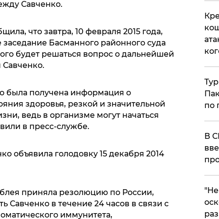
ежду Савченко.
Кре
кош
ила, что завтра, 10 февраля 2015 года,
ата
 заседание Басманного районного суда
ког
рого будет решаться вопрос о дальнейшей
 Савченко.
Тур
о была получена информация о
Пак
яния здоровья, резкой и значительной
по 
изни, ведь в организме могут начаться
авили в пресс-службе.
В С
вве
ко объявила голодовку 15 декабря 2014
про
​"Н
блея приняла резолюцию по России,
оск
ь Савченко в течение 24 часов в связи с
раз
оматического иммунитета,