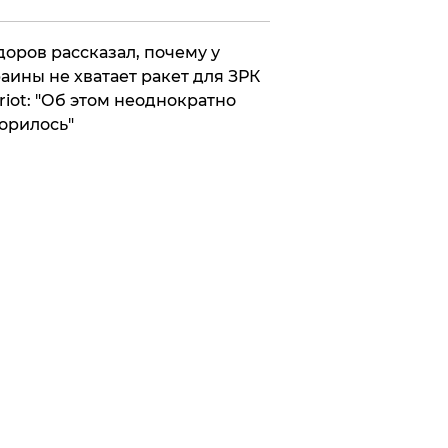
оров рассказал, почему у
аины не хватает ракет для ЗРК
riot: "Об этом неоднократно
орилось"