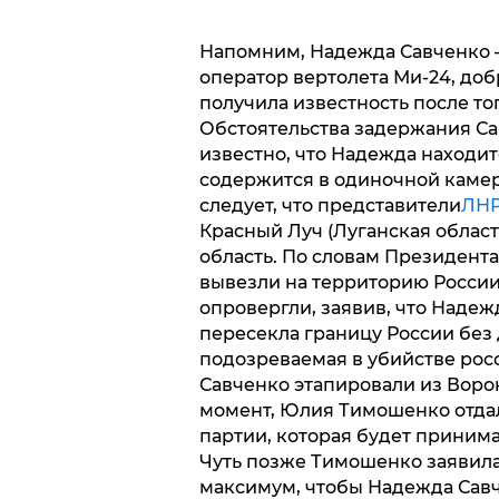
Напомним, Надежда Савченко 
оператор вертолета Ми-24, до
получила известность после то
Обстоятельства задержания Са
известно, что Надежда находи
содержится в одиночной камер
следует, что представители
ЛН
Красный Луч (Луганская област
область. По словам Президент
вывезли на территорию России 
опровергли, заявив, что Надеж
пересекла границу России без 
подозреваемая в убийстве рос
Савченко этапировали из Воро
момент, Юлия Тимошенко отдал
партии, которая будет принима
Чуть позже Тимошенко заявила
максимум, чтобы Надежда Савч