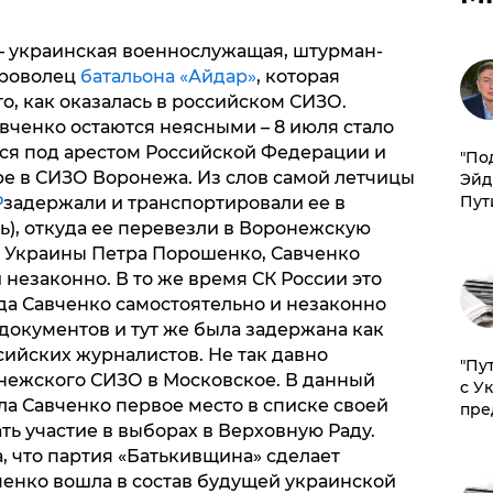
– украинская военнослужащая, штурман-
броволец
батальона «Айдар»
, которая
го, как оказалась в российском СИЗО.
вченко остаются неясными – 8 июля стало
тся под арестом Российской Федерации и
​"По
е в СИЗО Воронежа. Из слов самой летчицы
Эйд
Пут
Р
задержали и транспортировали ее в
ь), откуда ее перевезли в Воронежскую
а Украины Петра Порошенко, Савченко
незаконно. В то же время СК России это
да Савченко самостоятельно и незаконно
документов и тут же была задержана как
сийских журналистов. Не так давно
"Пу
нежского СИЗО в Московское. В данный
с У
а Савченко первое место в списке своей
пре
ть участие в выборах в Верховную Раду.
, что партия «Батькивщина» сделает
енко вошла в состав будущей украинской