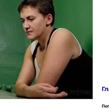
Гл
Поп