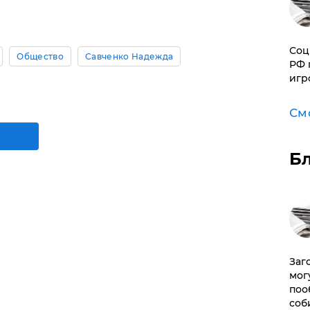
Соц
Общество
Савченко Надежда
РФ 
игр
См
Б
Заг
мог
поо
соб