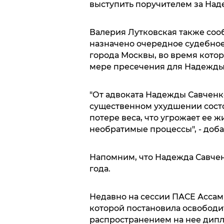
выступить поручителем за Над
Валерия Лутковская также сообщ
назначено очередное судебное
города Москвы, во время кото
мере пресечения для Надежды
"От адвоката Надежды Савченк
существенном ухудшении состо
потере веса, что угрожает ее ж
необратимые процессы", - доб
Напомним, что Надежда Савчен
года.
Недавно на сессии ПАСЕ Ассам
которой постановила освободит
распространением на нее дипл