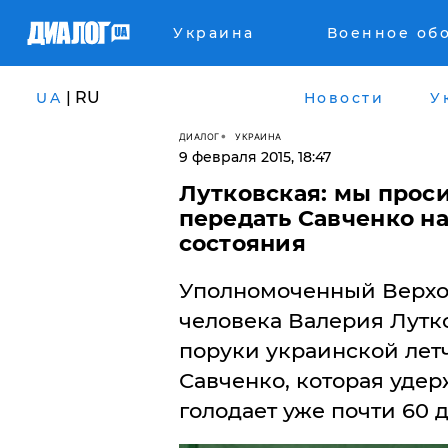
Украина
Военное об
| RU
UA
Новости
У
ДИАЛОГ
УКРАИНА
9 февраля 2015, 18:47
Лутковская: мы прос
передать Савченко на
состояния
Уполномоченный Верхо
человека Валерия Лутк
поруки украинской ле
Савченко, которая уде
голодает уже почти 60 