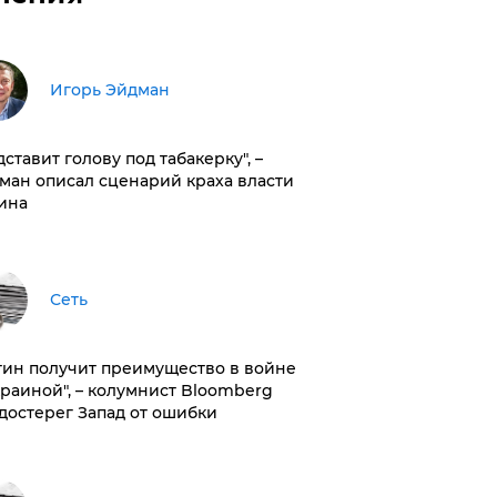
Игорь Эйдман
дставит голову под табакерку", –
ман описал сценарий краха власти
ина
Сеть
тин получит преимущество в войне
краиной", – колумнист Bloomberg
достерег Запад от ошибки