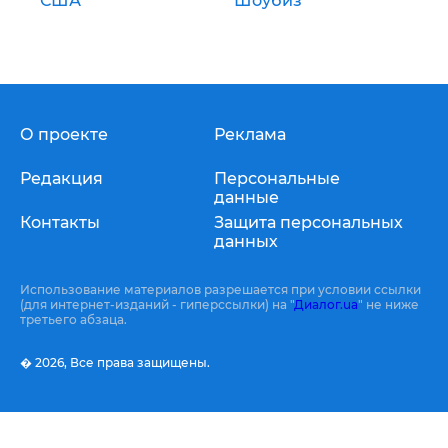
США
Шоубиз
О проекте
Реклама
Редакция
Персональные
данные
Контакты
Защита персональных
данных
Использование материалов разрешается при условии ссылки
(для интернет-изданий - гиперссылки) на "
Диалог.ua
" не ниже
третьего абзаца.
� 2026,
Все права защищены.