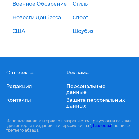
Военное Обозрение
Стиль
Новости Донбасса
Спорт
США
Шоубиз
О проекте
Реклама
Редакция
Персональные
данные
Контакты
Защита персональных
данных
Использование материалов разрешается при условии ссылки
(для интернет-изданий - гиперссылки) на "
Диалог.ua
" не ниже
третьего абзаца.