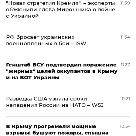
"Новая стратегия Кремля", – эксперты
11:39
объяснили слова Мирошника о войне
с Украиной
РФ бросает украинских
11:34
военнопленных в бои – ISW
Генштаб ВСУ подтвердил поражение
11:27
"жирных" целей оккупантов в Крыму
и на ВОТ Украины
Разведка США узнала сроки
11:21
нападения России на НАТО – WSJ
В Крыму прогремели мощные
10:54
взрывы: бушуют пожары, слышна