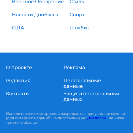
Военное Обозрение
Стиль
Новости Донбасса
Спорт
США
Шоубиз
О проекте
Реклама
Редакция
Персональные
данные
Контакты
Защита персональных
данных
Использование материалов разрешается при условии ссылки
(для интернет-изданий - гиперссылки) на "
Диалог.ua
" не ниже
третьего абзаца.