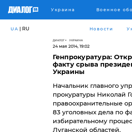
Украина
Военное об
| RU
UA
Новости
У
ДИАЛОГ
УКРАИНА
24 мая 2014, 19:02
Генпрокуратура: Откр
факту срыва президе
Украины
Начальник главного уп
прокуратуры Николай Г
правоохранительные ор
83 уголовных дела по ф
избирательному процес
Луганской областей.