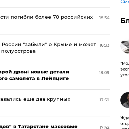
См
асти погибли более 70 российских
18:34
Б
в России "забыли" о Крыме и может
18:33
т полуострова
​"М
эксп
орой дрон: новые детали
18:09
уго
ого самолета в Лейпциге
тказались еще два крупных
17:59
Жда
отс
дов" в Татарстане массовые
17:42