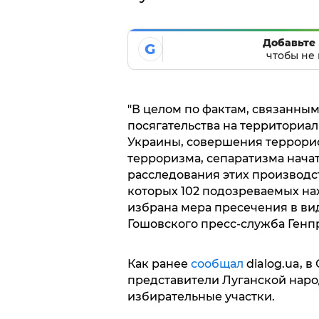
Добавьте 
G
чтобы не 
"В целом по фактам, связанны
посягательства на территориа
Украины, совершения террори
терроризма, сепаратизма начат
расследования этих производст
которых 102 подозреваемых нах
избрана мера пресечения в вид
Гошовского пресс-служба Генп
Как ранее
сообщал
dialog.ua, 
представители Луганской нар
избирательные участки.