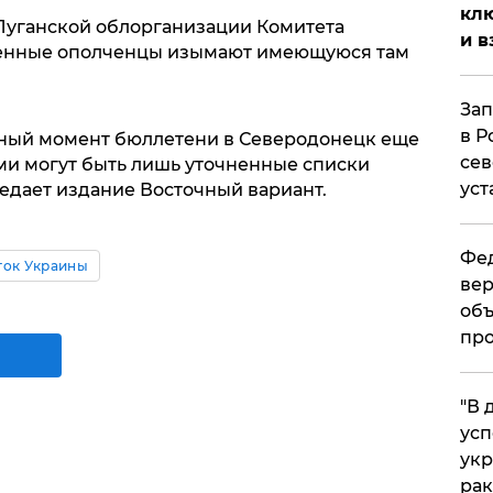
клю
Луганской облорганизации Комитета
и в
женные ополченцы изымают имеющуюся там
Зап
в Р
данный момент бюллетени в Северодонецк еще
сев
ми могут быть лишь уточненные списки
уст
едает издание Восточный вариант.
Фед
ток Украины
вер
объ
про
​"В
усп
укр
рак