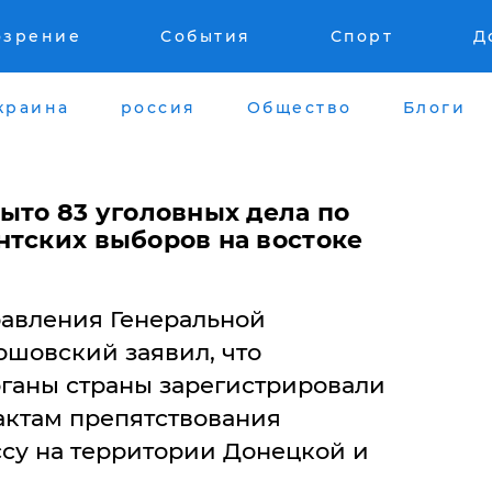
озрение
События
Спорт
Д
краина
россия
Общество
Блоги
ыто 83 уголовных дела по
нтских выборов на востоке
равления Генеральной
ошовский заявил, что
ганы страны зарегистрировали
актам препятствования
су на территории Донецкой и