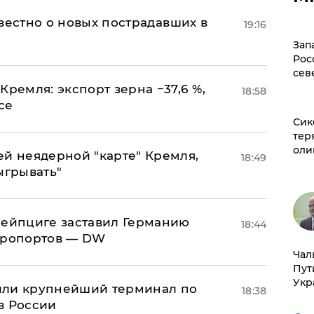
известно о новых пострадавших в
19:16
Зап
Рос
сев
Кремля: экспорт зерна −37,6 %,
18:58
се
Сик
тер
оли
ей неядерной "карте" Кремля,
18:49
ыгрывать"
 Лейпциге заставил Германию
18:44
эропортов — DW
Чал
Пут
Укр
или крупнейший терминал по
18:38
в России