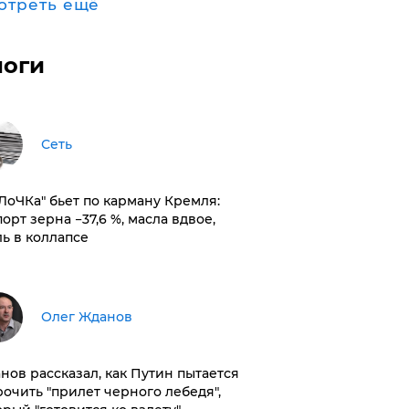
отреть ещё
логи
Сеть
оЛоЧКа" бьет по карману Кремля:
орт зерна −37,6 %, масла вдвое,
ль в коллапсе
Олег Жданов
нов рассказал, как Путин пытается
рочить "прилет черного лебедя",