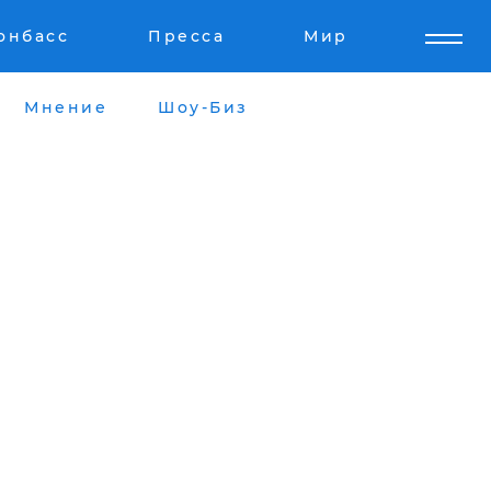
онбасс
Пресса
Мир
Мнение
Шоу-Биз