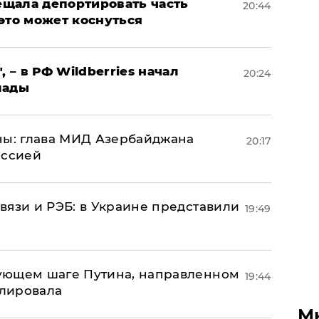
щала депортировать часть
20:44
это может коснуться
, – в РФ Wildberries начал
20:24
лады
ны: глава МИД Азербайджана
20:17
иссией
вязи и РЭБ: в Украине представили
19:49
ующем шаге Путина, направленном
19:44
улировала
М