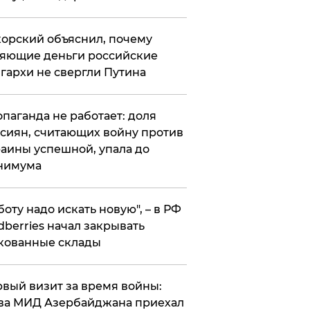
орский объяснил, почему
яющие деньги российские
гархи не свергли Путина
опаганда не работает: доля
сиян, считающих войну против
аины успешной, упала до
нимума
боту надо искать новую", – в РФ
dberries начал закрывать
кованные склады
вый визит за время войны:
ва МИД Азербайджана приехал