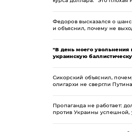
курса доллара: "Это плохая 
Федоров высказался о шанс
и объяснил, почему не выхо
​"В день моего увольнени
украинскую баллистическу
Сикорский объяснил, поче
олигархи не свергли Путин
​Пропаганда не работает: д
против Украины успешной,