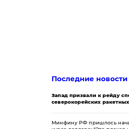
Последние новости
Запад призвали к рейду с
северокорейских ракетных
Минфину РФ пришлось начат