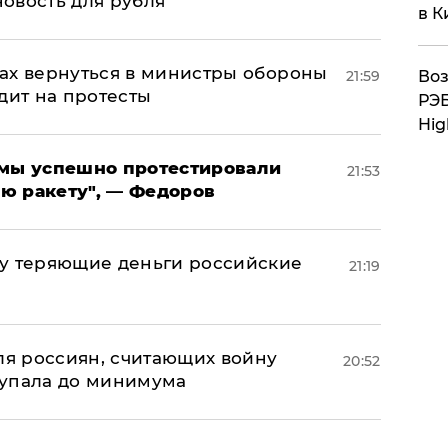
новость для рубля"
в К
ах вернуться в министры обороны
21:59
Воз
дит на протесты
РЭБ
Hig
я мы успешно протестировали
21:53
ю ракету", — Федоров
му теряющие деньги российские
21:19
а
оля россиян, считающих войну
20:52
 упала до минимума