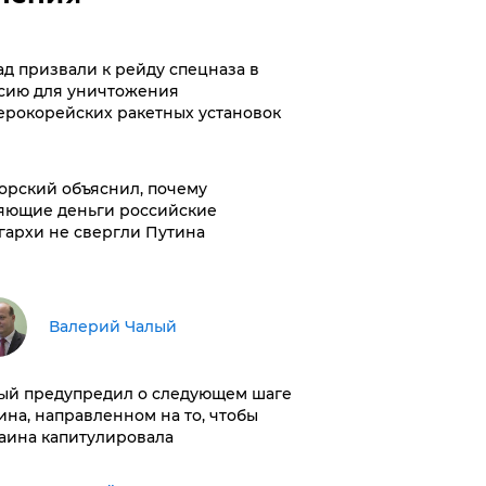
ад призвали к рейду спецназа в
сию для уничтожения
ерокорейских ракетных установок
орский объяснил, почему
яющие деньги российские
гархи не свергли Путина
Валерий Чалый
ый предупредил о следующем шаге
ина, направленном на то, чтобы
аина капитулировала