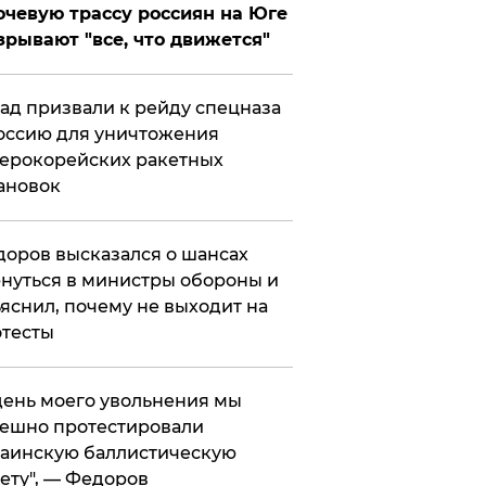
чевую трассу россиян на Юге
зрывают "все, что движется"
ад призвали к рейду спецназа
оссию для уничтожения
ерокорейских ракетных
ановок
оров высказался о шансах
нуться в министры обороны и
яснил, почему не выходит на
тесты
 день моего увольнения мы
ешно протестировали
аинскую баллистическую
ету", — Федоров