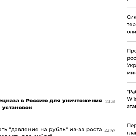
Сик
тер
оли
​Пр
рос
Укр
ми
"Ра
Wil
пецназа в Россию для уничтожения
23:31
ата
 установок
Пер
ь "давление на рубль" из-за роста
22:47
гла