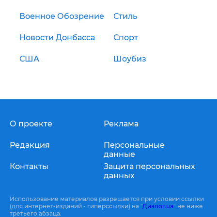
Военное Обозрение
Стиль
Новости Донбасса
Спорт
США
Шоубиз
О проекте
Реклама
Редакция
Персональные
данные
Контакты
Защита персональных
данных
Использование материалов разрешается при условии ссылки
(для интернет-изданий - гиперссылки) на "
Диалог.ua
" не ниже
третьего абзаца.