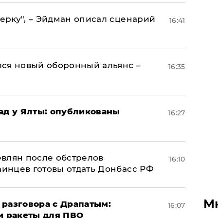
керку", – Эйдман описал сценарий
16:41
ся новый оборонный альянс –
16:35
рад у Ялты: опубликованы
16:27
влян после обстрелов
16:10
аинцев готовы отдать Донбасс РФ
М
 разговора с Драпатым:
16:07
и ракеты для ПВО