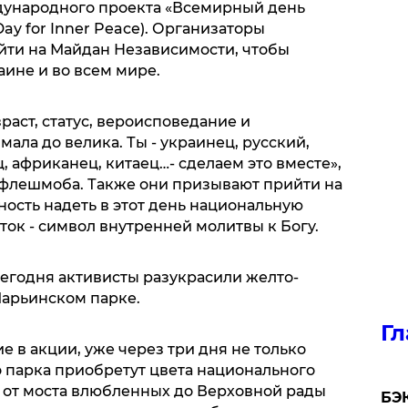
дународного проекта «Всемирный день
ay for Inner Peace). Организаторы
йти на Майдан Независимости, чтобы
аине и во всем мире.
раст, статус, вероисповедание и
мала до велика. Ты - украинец, русский,
, африканец, китаец…- сделаем это вместе»,
 флешмоба. Также они призывают прийти на
ность надеть в этот день национальную
ток - символ внутренней молитвы к Богу.
егодня активисты разукрасили желто-
арьинском парке.
Гл
 в акции, уже через три дня не только
парка приобретут цвета национального
я от моста влюбленных до Верховной рады
​БЭ