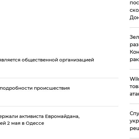
пос
ско
До
​Зе
раз
Кон
рак
является общественной организацией
​Wi
тов
 подробности происшествия
ата
Спу
ержали активиста Евромайдана,
укр
ей 2 мая в Одессе
ре