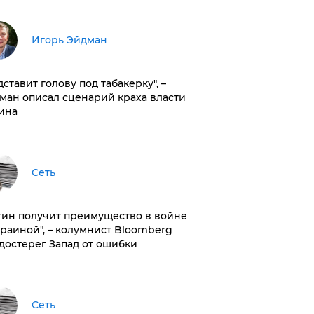
Игорь Эйдман
дставит голову под табакерку", –
ман описал сценарий краха власти
ина
Сеть
тин получит преимущество в войне
краиной", – колумнист Bloomberg
достерег Запад от ошибки
Сеть