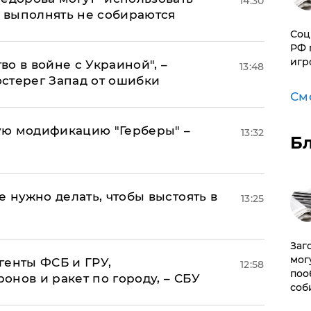
14:30
о выполнять не собираются
Соц
РФ 
игр
о в войне с Украиной", –
13:48
стерег Запад от ошибки
См
ую модификацию "Герберы" –
13:32
Б
е нужно делать, чтобы выстоять в
13:25
Заг
мог
генты ФСБ и ГРУ,
12:58
поо
нов и ракет по городу, – СБУ
соб