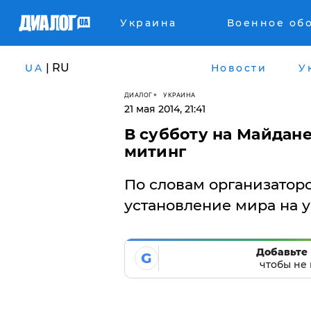
Украина
Военное об
| RU
UA
Новости
У
ДИАЛОГ
УКРАИНА
21 мая 2014, 21:41
В субботу на Майдан
митинг
По словам организаторо
установление мира на 
Добавьте 
G
чтобы не 