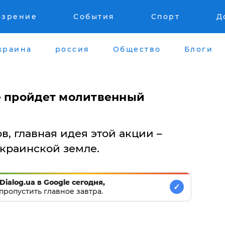
озрение
События
Спорт
Д
краина
россия
Общество
Блоги
е пройдет молитвенный
в, главная идея этой акции –
украинской земле.
Dialog.ua в Google сегодня,
✓
пропустить главное завтра.