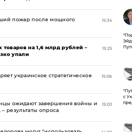
йший пожар после мощного
15:34
​"По
Эйд
Пут
х товаров на 1,6 млрд рублей –
15:25
езко упали
оряет украинское стратегическое
15:06
"Пу
с У
пре
аинцы ожидают завершения войны и
15:03
, – результаты опроса
едорова могут "использовать