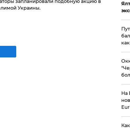
заторы запланировали подобную акцию в
Ял
елимой Украины.
эк
Пут
бал
как
Окк
"Че
бол
На 
нов
Eu
Как