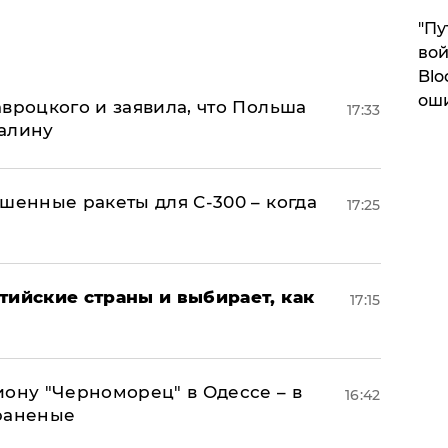
"Пу
вой
Blo
ош
авроцкого и заявила, что Польша
17:33
алину
шенные ракеты для С-300 – когда
17:25
тийские страны и выбирает, как
17:15
иону "Черноморец" в Одессе – в
16:42
раненые