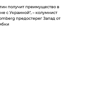
тин получит преимущество в
не с Украиной", – колумнист
omberg предостерег Запад от
ибки