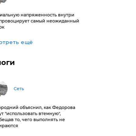
иальную напряженность внутри
провоцирует самый неожиданный
ок
отреть ещё
логи
Сеть
ородний объяснил, как Федорова
ут "использовать втемную",
бещав то, чего выполнять не
ираются