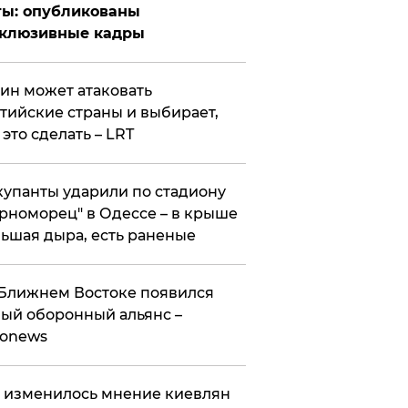
ты: опубликованы
склюзивные кадры
ин может атаковать
тийские страны и выбирает,
 это сделать – LRT
упанты ударили по стадиону
рноморец" в Одессе – в крыше
ьшая дыра, есть раненые
Ближнем Востоке появился
ый оборонный альянс –
ronews
 изменилось мнение киевлян