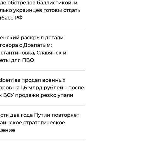
ле обстрелов баллистикой, и
лько украинцев готовы отдать
нбасс РФ
ленский раскрыл детали
говора с Драпатым:
стантиновка, Славянск и
еты для ПВО
ldberries продал военных
аров на 1,6 млрд рублей – после
к ВСУ продажи резко упали
стя два года Путин повторяет
аинское стратегическое
шение