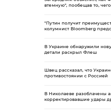
втемную", пообещав то, чег
"Путин получит преимуществ
колумнист Bloomberg предо
В Украине обнаружили нов
детали раскрыл Флеш
Швец рассказал, что Украин
противостоянии с Россией
В Николаеве разоблачены а
корректировавшие удары дро