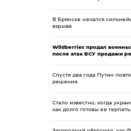
В Брянске начался сильне
взрыва
​Wildberries продал военны
после атак ВСУ продажи р
Спустя два года Путин повт
решение
Стало известно, когда укр
как долго готовы ее терпеть
Загородний объяснил, как Ф