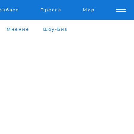
онбасс
Пресса
Мир
Мнение
Шоу-Биз