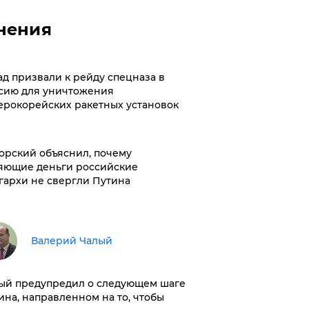
нения
ад призвали к рейду спецназа в
сию для уничтожения
ерокорейских ракетных установок
орский объяснил, почему
яющие деньги российские
гархи не свергли Путина
Валерий Чалый
ый предупредил о следующем шаге
ина, направленном на то, чтобы