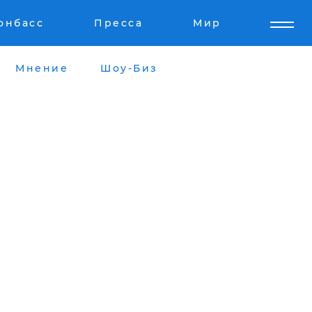
онбасс
Пресса
Мир
Мнение
Шоу-Биз