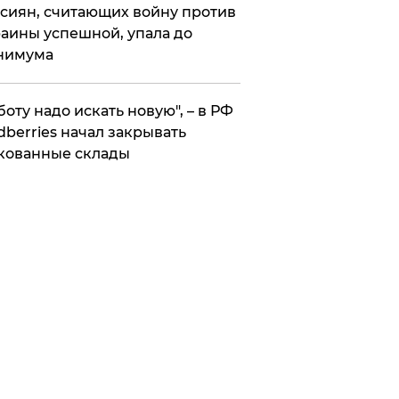
сиян, считающих войну против
аины успешной, упала до
нимума
боту надо искать новую", – в РФ
dberries начал закрывать
кованные склады