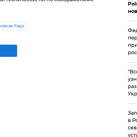
Poi
нов
ховная Рада
Фед
пер
при
рос
​"В
узн
ра
Ук
Зап
в Р
сев
уст