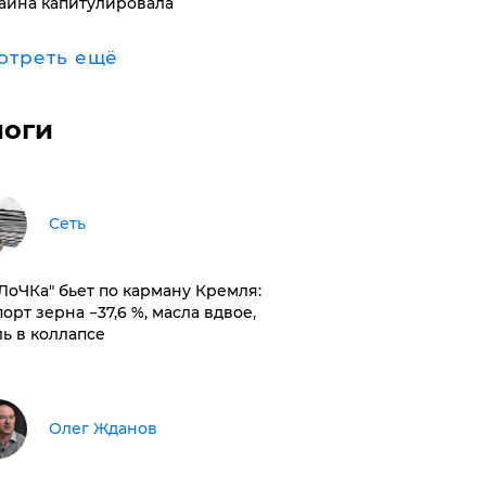
аина капитулировала
отреть ещё
логи
Сеть
оЛоЧКа" бьет по карману Кремля:
орт зерна −37,6 %, масла вдвое,
ль в коллапсе
Олег Жданов