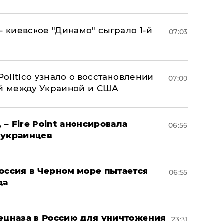
– киевское "Динамо" сыграло 1-й
07:03
 Politico узнало о восстановлении
07:00
й между Украиной и США
 – Fire Point анонсировала
06:56
 украинцев
оссия в Черном море пытается
06:55
да
пецназа в Россию для уничтожения
23:31