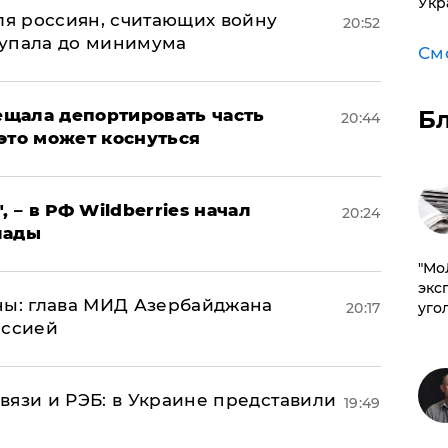
Укр
оля россиян, считающих войну
20:52
 упала до минимума
См
щала депортировать часть
Б
20:44
это может коснуться
, – в РФ Wildberries начал
20:24
лады
​"М
эксп
ны: глава МИД Азербайджана
20:17
уго
иссией
вязи и РЭБ: в Украине представили
19:49