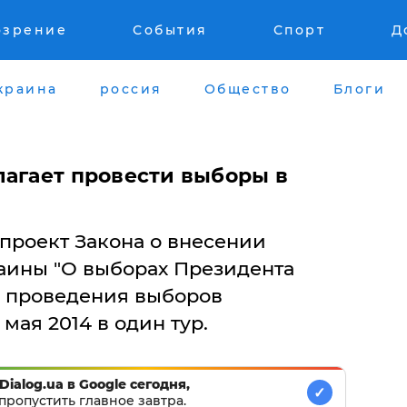
озрение
События
Спорт
Д
краина
россия
Общество
Блоги
лагает провести выборы в
проект Закона о внесении
аины "О выборах Президента
о проведения выборов
мая 2014 в один тур.
Dialog.ua в Google сегодня,
✓
пропустить главное завтра.