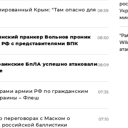
рос
упированный Крым: "Там опасно для
08:59
Укр
ми
"Ра
аинский пранкер Вольнов проник
08:50
Wil
 РФ с представителями ВПК
ата
краинские БпЛА успешно атаковали
08:09
е
рами армии РФ по гражданским
07:35
краины – Флеш
о переговорах с Маском о
07:10
в российской баллистики