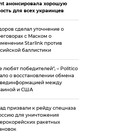
nt анонсировала хорошую
ость для всех украинцев
оров сделал уточнение о
еговорах с Маском о
менении Starlink против
сийской баллистики
се любят победителей", – Politico
ало о восстановлении обмена
звединформацией между
раиной и США
ад призвали к рейду спецназа
оссию для уничтожения
ерокорейских ракетных
ановок