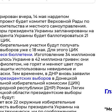
рирован вчера, 14 мая нардепом
 проект будет комитет Верховной Рады по
роительства и местного самоуправления.
ры президента Украины запланированы на
зидента Украины будет баллотироваться 21
 ЦИК.
збирательные участки будут получать
ыборов уже с 18 мая. Для этого ЦИК
еся бюллетени.
Изготовление 34 миллионов
шлось Украине в 42 миллиона гривен: они
афиолетом, не горят и меняют цвет при
 защиты использованы невидимые и
аски. Тем временем, в ДНР вновь заявили
президентских выборов
в Донецкой
льной избирательной комиссии (ЦИК)
родной республики (ДНР) Роман Лягин
Гл
нецкой области президентские выборы
 будут:
ет все 22 окружные избирательные
то есть выборы президента Украины на
"Мо
и технически, ни по соображениям