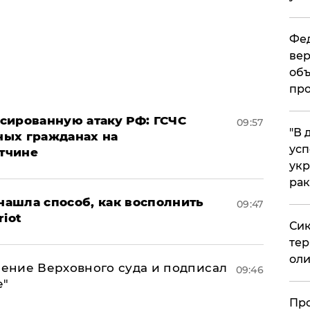
Фед
вер
объ
про
сированную атаку РФ: ГСЧС
09:57
​"В
ных гражданах на
усп
тчине
укр
рак
ашла способ, как восполнить
09:47
riot
Сик
тер
оли
ение Верховного суда и подписал
09:46
е"
​Пр