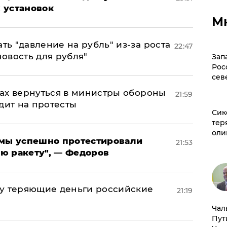
 установок
М
ь "давление на рубль" из-за роста
22:47
новость для рубля"
Зап
Рос
сев
ах вернуться в министры обороны
21:59
дит на протесты
Сик
тер
оли
я мы успешно протестировали
21:53
ю ракету", — Федоров
му теряющие деньги российские
21:19
а
Чал
Пут