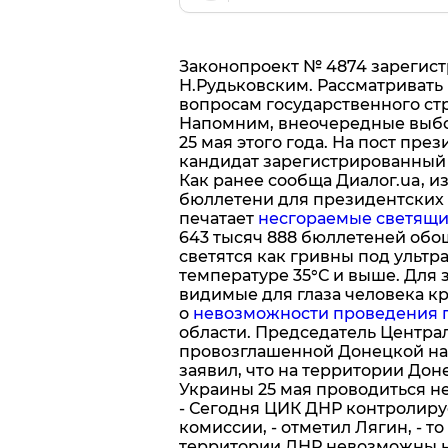
Законопроект № 4874 зарегист
Н.Рудьковским. Рассматривать
вопросам государственного ст
Напомним, внеочередные выбо
25 мая этого года. На пост пре
кандидат зарегистрированный
Как ранее сообща Диалог.ua, и
бюллетени для президентских в
печатает
несгораемые светящи
643 тысяч 888 бюллетеней обо
светятся как гривны под ультр
температуре 35°С и выше. Для
видимые для глаза человека кр
о
невозможности проведения 
области. Председатель Центра
провозглашенной Донецкой на
заявил, что на территории До
Украины 25 мая проводиться не
- Сегодня ЦИК ДНР контролиру
комиссии, - отметил Лягин, - 
территории ДНР невозможны н