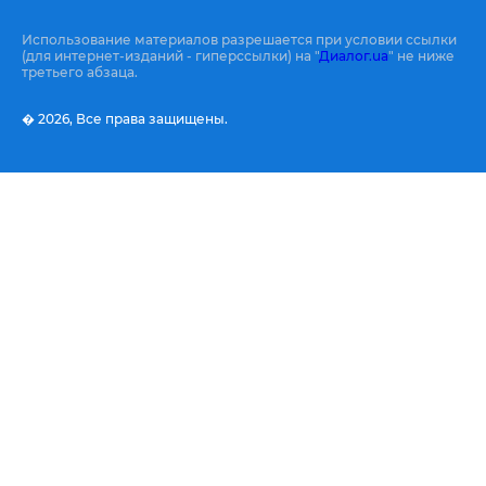
Использование материалов разрешается при условии ссылки
(для интернет-изданий - гиперссылки) на "
Диалог.ua
" не ниже
третьего абзаца.
� 2026,
Все права защищены.