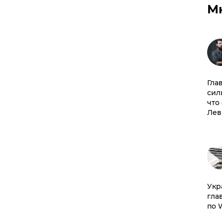
М
Гла
сил
что
Лев
​Ук
гла
по 