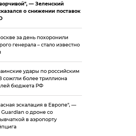
ворчивой", — Зеленский
казался о снижении поставок
О
оскве за день похоронили
рого генерала – стало известно
я
аинские удары по российским
 сожгли более триллиона
блей бюджета РФ
асная эскалация в Европе", —
 Guardian о дроне со
ывчаткой в аэропорту
йпцига