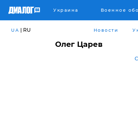
Украина
Военное об
| RU
UA
Новости
У
Олег Царев
С