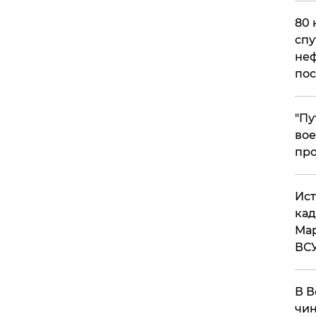
80 
спу
неф
пос
​"П
вое
про
​Ис
кад
Мар
ВС
В В
чин