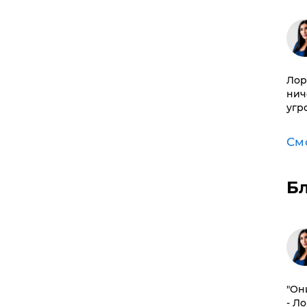
Лор
нич
угр
См
Б
"Он
- Л