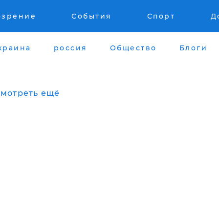
озрение
События
Спорт
Д
краина
россия
Общество
Блоги
мотреть ещё