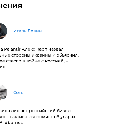
нения
Игаль Левин
ва Palantir Алекс Карп назвал
ьные стороны Украины и объяснил,
 ее спасло в войне с Россией, –
ин
Сеть
раина лишает российский бизнес
вного актива: экономист об ударах
Wildberries