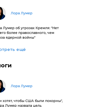
​Лора Лумер
а Лумер об угрозах Кремля: "Нет
его более православного, чем
оза ядерной войны"
отреть ещё
логи
​Лора Лумер
и хотят, чтобы США были покорны",
ора Лумер назвала цель