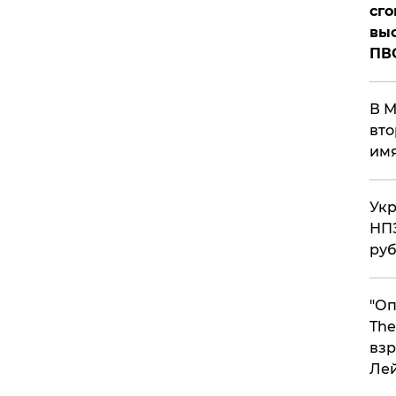
сго
выс
ПВ
В М
вто
им
Укр
НПЗ
ру
"Оп
The
взр
Ле