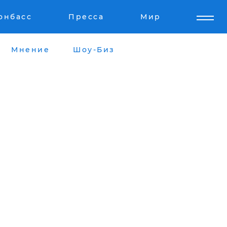
онбасс
Пресса
Мир
Мнение
Шоу-Биз