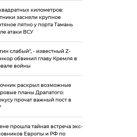
квадратных километров:
тники засняли крупное
тяное пятно у порта Тамань
ле атаки ВСУ
утин слабый", - известный Z-
нкор обвинил главу Кремля в
вале войны
точник раскрыл возможные
ровые планы Драпатого:
кусу прочат важный пост в
У
ене прошла тайная встреча экс-
овников Европы и РФ по