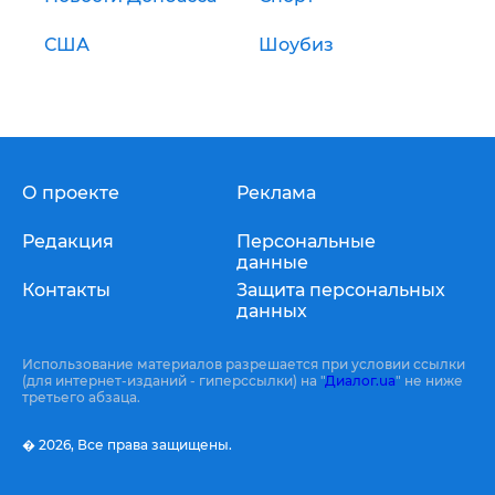
США
Шоубиз
О проекте
Реклама
Редакция
Персональные
данные
Контакты
Защита персональных
данных
Использование материалов разрешается при условии ссылки
(для интернет-изданий - гиперссылки) на "
Диалог.ua
" не ниже
третьего абзаца.
� 2026,
Все права защищены.