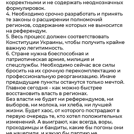
корректными и не содержать неоднозначных
формулировок.
4. Необходимо срочно разработать и принять
те законы о расширении полномочий
регионов, содержание которых не выносится
на референдум.
5. Весь процесс должен соответствовать
Конституции Украины, чтобы получить крайне
важную легитимность.
6. Стране нужна боеспособная и
патриотическая армия, милиция и
спецслужбы. Необходимо сейчас все силы
бросить на их срочную перекомплектацию и
профессиональную реорганизацию. Иначе
предыдущие пункты останутся только мечтой.
Главное сегодня - как можно быстрее
восстановить власть в регионах.
Без власти не будет ни референдумов, ни
выборов, ни молока, ни хлеба, ни лучшей
жизни. Будет хаос, от которого пострадают в
первую очередь те, кто хотел положительных
изменений. А выиграют, как всегда, воры,
проходимцы и бандиты, какие бы погоны они
не нацепили, и какую бы партию не