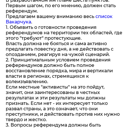
В разработанном им плане шесть пунктов.
Первым шагом, по его мнению, должен стать
референдум.
Предлагаем вашему вниманию весь
список
Вакарчука
.
1. Объявить о готовности проведения
референдумов на территории тех областей, где
этого "требуют" протестующие.
Власть должна не бояться и сама активно
предлагать повестку дня, а не действовать с
опозданием, реагируя на чужой сценарий.
2. Принципиальным условием проведения
референдумов должно быть полное
восстановление порядка, мира и вертикали
власти в регионах, стремящихся к
волеизъявлению.
Если местные "активисты" на это пойдут,
значит, они заинтересованы в честных
результатах и эти результаты мы должны
признать. Если нет - их интересует только
развал страны, а это означает, что они
преступники, и действовать против них нужно
твердо и жестко.
3. Вопросы референдума должны быть