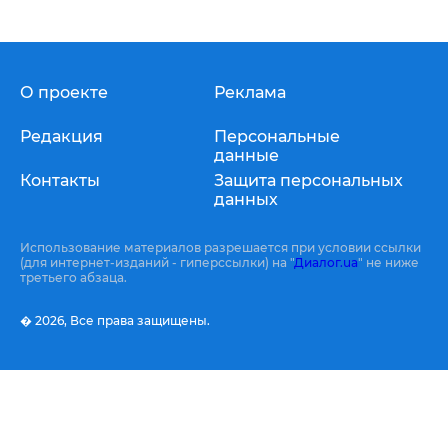
О проекте
Реклама
Редакция
Персональные
данные
Контакты
Защита персональных
данных
Использование материалов разрешается при условии ссылки
(для интернет-изданий - гиперссылки) на "
Диалог.ua
" не ниже
третьего абзаца.
� 2026,
Все права защищены.