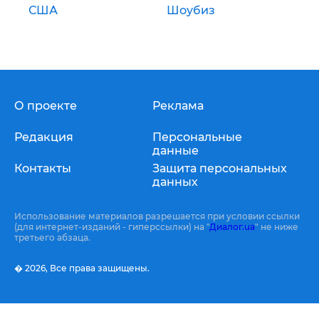
США
Шоубиз
О проекте
Реклама
Редакция
Персональные
данные
Контакты
Защита персональных
данных
Использование материалов разрешается при условии ссылки
(для интернет-изданий - гиперссылки) на "
Диалог.ua
" не ниже
третьего абзаца.
� 2026,
Все права защищены.