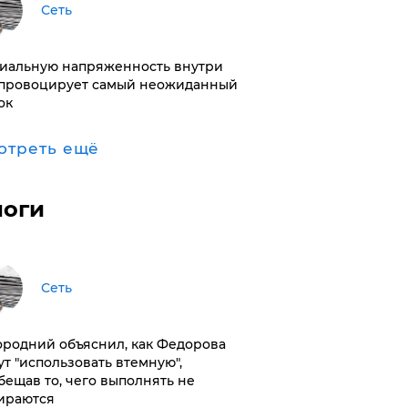
Сеть
иальную напряженность внутри
провоцирует самый неожиданный
ок
отреть ещё
логи
Сеть
ородний объяснил, как Федорова
ут "использовать втемную",
бещав то, чего выполнять не
ираются