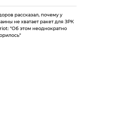
оров рассказал, почему у
аины не хватает ракет для ЗРК
riot: "Об этом неоднократно
орилось"