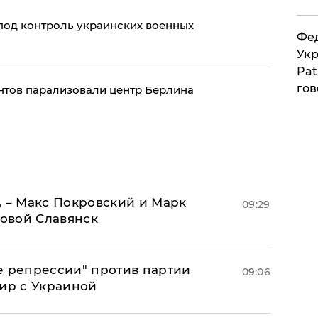
 под контроль украинских военных
Фед
Укр
Pat
гов
нтов парализовали центр Берлина
, – Макс Покровский и Марк
09:29
овой Славянск
е репрессии" против партии
09:06
мир с Украиной