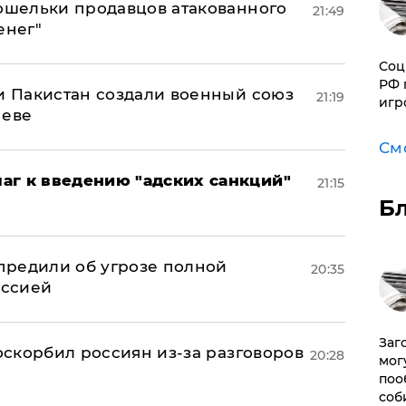
кошельки продавцов атакованного
21:49
енег"
Соц
РФ 
 и Пакистан создали военный союз
21:19
игр
неве
См
аг к введению "адских санкций"
21:15
Б
предили об угрозе полной
20:35
оссией
Заг
 оскорбил россиян из-за разговоров
20:28
мог
поо
соб