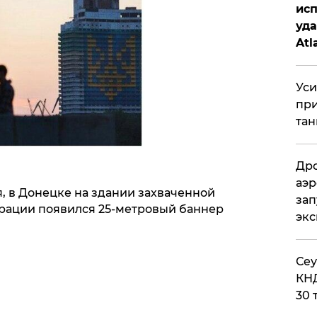
исп
уда
Atl
би
Уси
при
тан
Дро
аэр
ая, в Донецке на здании захваченной
зап
рации появился 25-метровый баннер
эк
​Се
КНД
30 