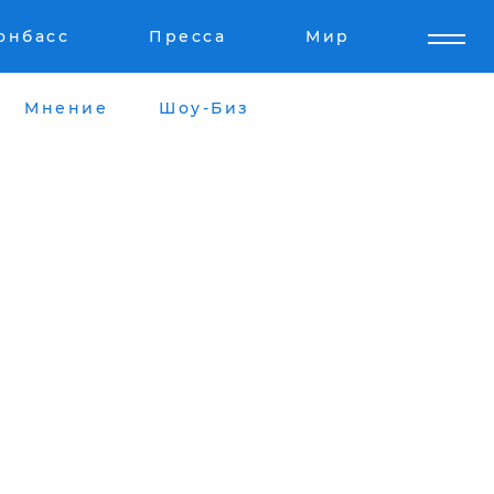
онбасс
Пресса
Мир
Мнение
Шоу-Биз