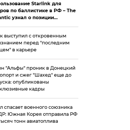
ользование Starlink для
ров по баллистике в РФ – The
antic узнал о позиции
знесмена
к выступил с откровенным
знанием перед "последним
цем" в карьере
н "Альфы" проник в Донецкий
опорт и сжег "Шахед" еще до
уска: опубликованы
склюзивные кадры
ул спасает военного союзника
Р: Южная Корея отправила РФ
тысяч тонн авиатоплива