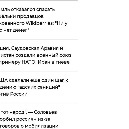
мль отказался спасать
ельки продавцов
кованного Wildberries: "Ни у
о нет денег"
ция, Саудовская Аравия и
истан создали военный союз
примеру НАТО: Иран в гневе
ША сделали еще один шаг к
дению "адских санкций"
тив России
е тот народ", — Соловьев
орбил россиян из-за
говоров о мобилизации