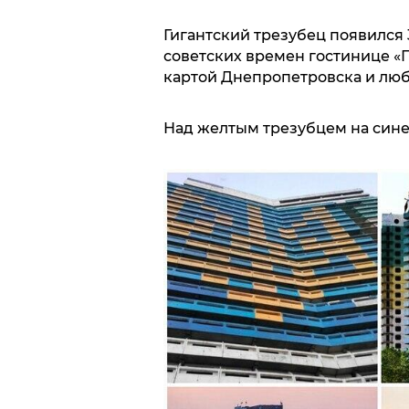
Гигантский трезубец появился 
советских времен гостинице «П
картой Днепропетровска и лю
Над желтым трезубцем на сине