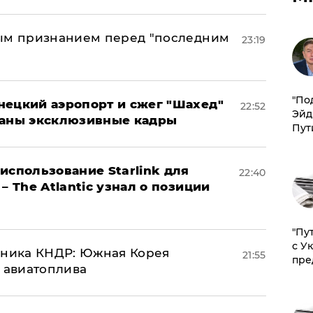
ным признанием перед "последним
23:19
​"По
нецкий аэропорт и сжег "Шахед"
22:52
Эйд
ваны эксклюзивные кадры
Пут
использование Starlink для
22:40
– The Atlantic узнал о позиции
"Пу
с У
юзника КНДР: Южная Корея
21:55
пре
н авиатоплива