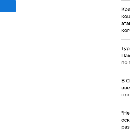
Кре
кош
ата
ког
Тур
Пак
по 
В С
вве
про
​"Н
оск
раз