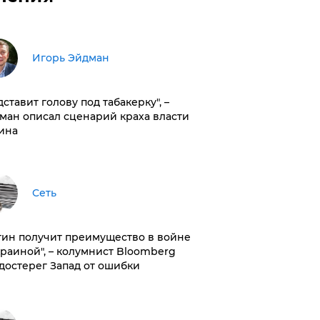
Игорь Эйдман
дставит голову под табакерку", –
ман описал сценарий краха власти
ина
Сеть
тин получит преимущество в войне
краиной", – колумнист Bloomberg
достерег Запад от ошибки