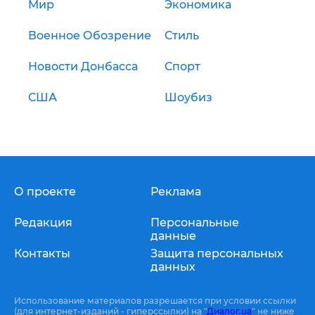
Мир
Экономика
Военное Обозрение
Стиль
Новости Донбасса
Спорт
США
Шоубиз
О проекте
Реклама
Редакция
Персональные
данные
Контакты
Защита персональных
данных
Использование материалов разрешается при условии ссылки
(для интернет-изданий - гиперссылки) на "
Диалог.ua
" не ниже