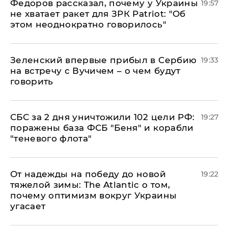
Федоров рассказал, почему у Украины
19:57
не хватает ракет для ЗРК Patriot: "Об
этом неоднократно говорилось"
Зеленский впервые прибыл в Сербию
19:33
на встречу с Вучичем – о чем будут
говорить
СБС за 2 дня уничтожили 102 цели РФ:
19:27
поражены база ФСБ "Беня" и корабли
"теневого флота"
От надежды на победу до новой
19:22
тяжелой зимы: The Atlantic о том,
почему оптимизм вокруг Украины
угасает